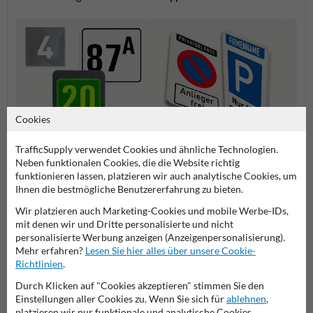
Cookies
TrafficSupply verwendet Cookies und ähnliche Technologien.
Neben funktionalen Cookies, die die Website richtig
Hausnummerschilder
Privatgrundstück Schilder
Spielp
funktionieren lassen, platzieren wir auch analytische Cookies, um
Ihnen die bestmögliche Benutzererfahrung zu bieten.
Wir platzieren auch Marketing-Cookies und mobile Werbe-IDs,
Schilder
mit denen wir und Dritte personalisierte und nicht
personalisierte Werbung anzeigen (Anzeigenpersonalisierung).
Mehr erfahren?
Lesen Sie hier alles über unsere Cookie-
Richtlinien
.
Stellen Sie Ihre Frage an Anfahrschutzkaufen.de
Durch Klicken auf "Cookies akzeptieren" stimmen Sie den
Name*
Einstellungen aller Cookies zu. Wenn Sie sich für
ablehnen
,
platzieren wir nur funktionale und analytische Cookies.