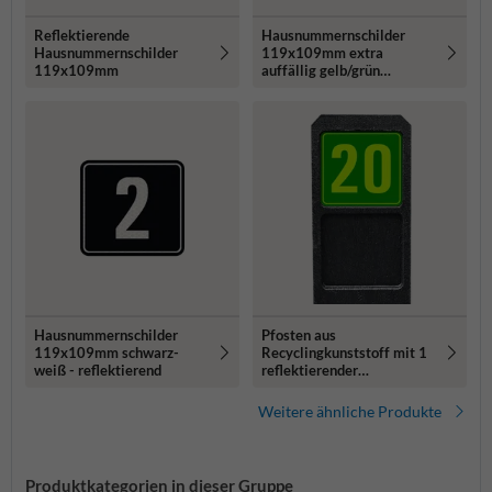
Reflektierende
Hausnummernschilder
Hausnummernschilder
119x109mm extra
119x109mm
auffällig gelb/grün
fluoreszierend
Hausnummernschilder
Pfosten aus
119x109mm schwarz-
Recyclingkunststoff mit 1
weiß - reflektierend
reflektierender
Hausnummern
Weitere ähnliche Produkte
Produktkategorien in dieser Gruppe