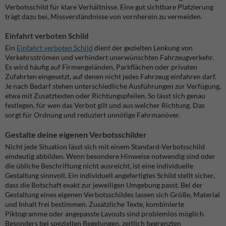
Verbotsschild für klare Verhältnisse. Eine gut sichtbare Platzierung
trägt dazu bei, Missverständnisse von vornherein zu vermeiden.
Einfahrt verboten Schild
Ein
Einfahrt verboten Schild
dient der gezielten Lenkung von
Verkehrsströmen und verhindert unerwünschten Fahrzeugverkehr.
Es wird häufig auf Firmengeländen, Parkflächen oder privaten
Zufahrten eingesetzt, auf denen nicht jedes Fahrzeug einfahren darf.
Je nach Bedarf stehen unterschiedliche Ausführungen zur Verfügung,
etwa mit Zusatztexten oder Richtungspfeilen. So lässt sich genau
festlegen, für wen das Verbot gilt und aus welcher Richtung. Das
sorgt für Ordnung und reduziert unnötige Fahrmanöver.
Gestalte deine eigenen Verbotsschilder
Nicht jede Situation lässt sich mit einem Standard-Verbotsschild
eindeutig abbilden. Wenn besondere Hinweise notwendig sind oder
die übliche Beschriftung nicht ausreicht, ist eine individuelle
Gestaltung sinnvoll. Ein individuell angefertigtes Schild stellt sicher,
dass die Botschaft exakt zur jeweiligen Umgebung passt.
Bei der
Gestaltung eines eigenen Verbotsschildes lassen sich Größe, Material
und Inhalt frei bestimmen. Zusätzliche Texte, kombinierte
Piktogramme oder angepasste Layouts sind problemlos möglich.
Besonders bei speziellen Regelungen, zeitlich begrenzten