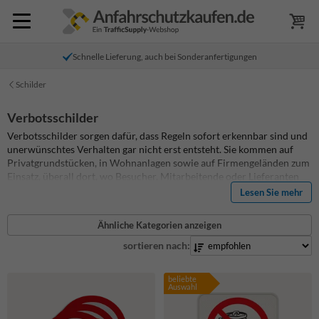
Schnelle Lieferung, auch bei Sonderanfertigungen
Schilder
Verbotsschilder
Verbotsschilder sorgen dafür, dass Regeln sofort erkennbar sind und
unerwünschtes Verhalten gar nicht erst entsteht. Sie kommen auf
Privatgrundstücken, in Wohnanlagen sowie auf Firmengeländen zum
Einsatz, überall dort, wo Besucher, Mitarbeitende oder Lieferanten
klare Vorgaben einhalten sollen. Ein gut platziertes Verbotsschild
Lesen Sie mehr
kommuniziert eindeutig, was nicht erlaubt ist, ohne dass zusätzliche
Erklärungen nötig sind. Das schafft Klarheit und vermeidet
Ähnliche Kategorien anzeigen
Diskussionen.
Im Sortiment stehen verschiedene
Schilder
für
typische Einsatzbereiche zur Verfügung. Diese lassen sich direkt
sortieren nach:
einsetzen und decken viele Alltagssituationen ab. Reicht eine
Standardlösung nicht aus, kann ein Verboten Schild individuell
beliebte
angepasst oder vollständig neu gestaltet werden. Das empfiehlt sich
Auswahl
besonders dann, wenn ergänzende Hinweise erforderlich sind oder
mehrere Regeln auf einem Schild zusammengeführt werden sollen.