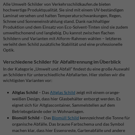
Alle Umwelt-Schilder von Verkehrsschildkaufen.de bieten
hochwertige Produktqualität. Sie sind mit einem UV-beständigen
Laminat versehen und halten Temperaturschwankungen, Regen,
Schnee und Sonneneinstrahlung stand. Dank nachhaltiger
Produktion und dem Einsatz von Eco-Solvent-Tinten sind sie zudem
umweltschonend und langlebig. Du kannst zwischen flachen
Schildern und Varianten mit Alform-Rahmen wählen – letzteres
verleiht dem Schild zusätzliche Stabilität und eine professionelle
Optik.
Verschiedene Schilder für Abfalltrennung im Überblick
In der Kategorie „Umwelt und Abfall“ findest du eine große Auswahl
an Schildern für unterschiedliche Abfallarten. Hier stellen wir die
wichtigsten Varianten vor:
Altglas Schild
– Das
Altglas Schild
zeigt mit einem orange-
weißen Design, dass hier Glasbehälter entsorgt werden. Es
eignet sich für Altglascontainer, Sammelstellen auf dem
Betriebsgelände oder in Wohnanlagen.
Biomüll Schild
– Das
Biomüll Schild
kennzeichnet die Tonne für
organische Abfälle. Das braune Farbschema und das Symbol
machen klar, dass hier Essensreste, Gartenabfälle und andere