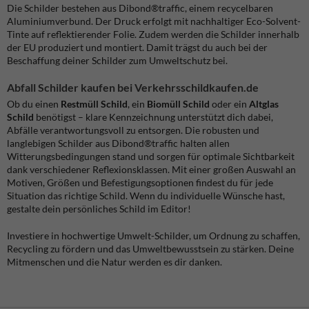
Die Schilder bestehen aus Dibond®traffic, einem recycelbaren
Aluminiumverbund. Der Druck erfolgt mit nachhaltiger Eco-Solvent-
Tinte auf reflektierender Folie. Zudem werden die Schilder innerhalb
der EU produziert und montiert. Damit trägst du auch bei der
Beschaffung deiner Schilder zum Umweltschutz bei.
Abfall Schilder kaufen bei Verkehrsschildkaufen.de
Ob du einen
Restmüll Schild
, ein
Biomüll Schild
oder ein
Altglas
Schild
benötigst – klare Kennzeichnung unterstützt dich dabei,
Abfälle verantwortungsvoll zu entsorgen. Die robusten und
langlebigen Schilder aus Dibond®traffic halten allen
Witterungsbedingungen stand und sorgen für optimale Sichtbarkeit
dank verschiedener Reflexionsklassen. Mit einer großen Auswahl an
Motiven, Größen und Befestigungsoptionen findest du für jede
Situation das richtige Schild. Wenn du individuelle Wünsche hast,
gestalte dein persönliches Schild im Editor!
Investiere in hochwertige Umwelt-Schilder, um Ordnung zu schaffen,
Recycling zu fördern und das Umweltbewusstsein zu stärken. Deine
Mitmenschen und die Natur werden es dir danken.