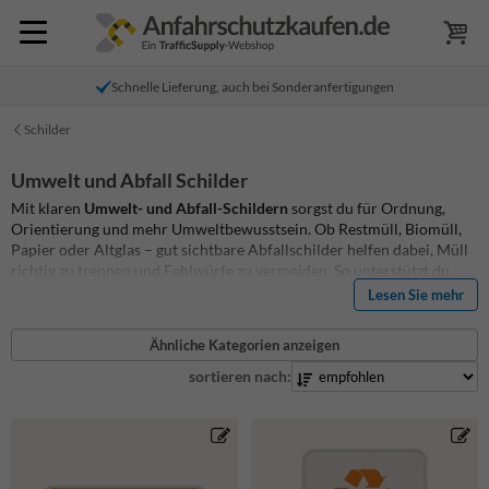
Schnelle Lieferung, auch bei Sonderanfertigungen
Schilder
Umwelt und Abfall Schilder
Mit klaren
Umwelt- und Abfall-Schildern
sorgst du für Ordnung,
Orientierung und mehr Umweltbewusstsein. Ob Restmüll, Biomüll,
Papier oder Altglas – gut sichtbare Abfallschilder helfen dabei, Müll
richtig zu trennen und Fehlwürfe zu vermeiden. So unterstützt du
eine saubere Umgebung und förderst nachhaltiges Handeln auf
Lesen Sie mehr
öffentlichen Flächen, Firmengeländen und in Wohnanlagen.
Gestalten und bestellen Sie Ihre individuellen
Schilder
ganz einfach
Ähnliche Kategorien anzeigen
auf Verkehrsschildkaufen.de!
sortieren nach: