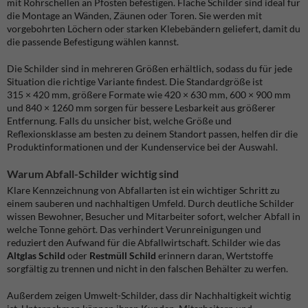
mit Rohrschellen an Pfosten befestigen. Flache Schilder sind ideal für
die Montage an Wänden, Zäunen oder Toren. Sie werden mit
vorgebohrten Löchern oder starken Klebebändern geliefert, damit du
die passende Befestigung wählen kannst.
Die Schilder sind in mehreren Größen erhältlich, sodass du für jede
Situation die richtige Variante findest. Die Standardgröße ist
315 × 420 mm, größere Formate wie 420 × 630 mm, 600 × 900 mm
und 840 × 1260 mm sorgen für bessere Lesbarkeit aus größerer
Entfernung. Falls du unsicher bist, welche Größe und
Reflexionsklasse am besten zu deinem Standort passen, helfen dir die
Produktinformationen und der Kundenservice bei der Auswahl.
Warum Abfall-Schilder wichtig sind
Klare Kennzeichnung von Abfallarten ist ein wichtiger Schritt zu
einem sauberen und nachhaltigen Umfeld. Durch deutliche Schilder
wissen Bewohner, Besucher und Mitarbeiter sofort, welcher Abfall in
welche Tonne gehört. Das verhindert Verunreinigungen und
reduziert den Aufwand für die Abfallwirtschaft. Schilder wie das
Altglas Schild
oder
Restmüll Schild
erinnern daran, Wertstoffe
sorgfältig zu trennen und nicht in den falschen Behälter zu werfen.
Außerdem zeigen Umwelt-Schilder, dass dir Nachhaltigkeit wichtig