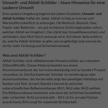
Umwelt- und Abfall-Schilder – klare Hinweise für eine
saubere Umwelt
Eine saubere Umgebung beginnt bei jedem Einzelnen.
Umwelt- und
Abfall-Schilder
helfen dir dabei, Abfall richtig zu trennen und
Wertstoffe ordentlich zu entsorgen. Ob Restmüll, Biomüll, Glas,
Papier oder Batterien – ein gut sichtbares Schild zeigt jedem sofort,
welcher Abfall wo hingehört. Das stärkt das Umweltbewusstsein und
verhindert, dass Müll falsch entsorgt wird. Auf dieser Seite erfährst
du, welche Abfall-Schilder es gibt, wie sie gefertigt sind und wie du
sie für mehr Ordnung und Sicherheit einsetzt.
Was sind Abfall-Schilder?
Abfall-Schilder sind reflektierende Hinweisschilder aus robustem
Dibond®traffic
. Dieses Material besteht aus einem
Aluminiumverbund, der korrosionsbeständig und zu hundert Prozent
recycelbar ist. Die Rückseite der Schilder ist verkehrsgrau oder
aluminiumfarben, die Vorderseite zeigt den jeweiligen Abfalltyp mit
Symbol und Text. Je nach Standort kannst du zwischen
unterschiedlichen Reflexionsklassen (RA1, RA2 oder RA3) wählen.
Die Reflexionsklasse bestimmt, wie stark das Schild bei Dunkelheit
oder schlechter Sicht zurückstrahlt – RA1 ist für private Flächen
ausreichend, RA3 sorgt für maximale Sichtbarkeit.