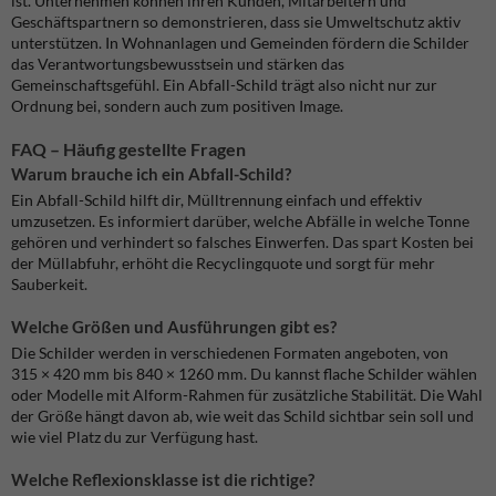
ist. Unternehmen können ihren Kunden, Mitarbeitern und
Geschäftspartnern so demonstrieren, dass sie Umweltschutz aktiv
unterstützen. In Wohnanlagen und Gemeinden fördern die Schilder
das Verantwortungsbewusstsein und stärken das
Gemeinschaftsgefühl. Ein Abfall-Schild trägt also nicht nur zur
Ordnung bei, sondern auch zum positiven Image.
FAQ – Häufig gestellte Fragen
Warum brauche ich ein Abfall-Schild?
Ein Abfall-Schild hilft dir, Mülltrennung einfach und effektiv
umzusetzen. Es informiert darüber, welche Abfälle in welche Tonne
gehören und verhindert so falsches Einwerfen. Das spart Kosten bei
der Müllabfuhr, erhöht die Recyclingquote und sorgt für mehr
Sauberkeit.
Welche Größen und Ausführungen gibt es?
Die Schilder werden in verschiedenen Formaten angeboten, von
315 × 420 mm bis 840 × 1260 mm. Du kannst flache Schilder wählen
oder Modelle mit Alform-Rahmen für zusätzliche Stabilität. Die Wahl
der Größe hängt davon ab, wie weit das Schild sichtbar sein soll und
wie viel Platz du zur Verfügung hast.
Welche Reflexionsklasse ist die richtige?