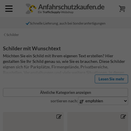
Schnelle Lieferung, auch bei Sonderanfertigungen
Schilder
Schilder mit Wunschtext
Möchten Sie ein Schild mit Ihrem eigenen Text erstellen? Hier
gestalten Sie Ihr Schild genau so, wie Sie es brauchen. Diese Schilder
eignen sich für Parkplätze, Firmengelände, Privatbereiche,
Baustellen, Veranstaltungen und viele weitere Situationen, in denen
ein Standardschild nicht ausreicht. Sie wählen selbst das Format, die
Lesen Sie mehr
Farbe, den Text und die Ausführung. So entsteht ein Schild, das zu
Ihrer Situation passt und vor Ort sofort für Klarheit sorgt.
Die
Ähnliche Kategorien anzeigen
Schilder
bestehen aus Dibond®traffic und sind für den dauerhaften
Außeneinsatz geeignet. Dank reflektierender Folie bleibt der Text
sortieren nach:
auch bei Dunkelheit oder schlechtem Wetter gut sichtbar.