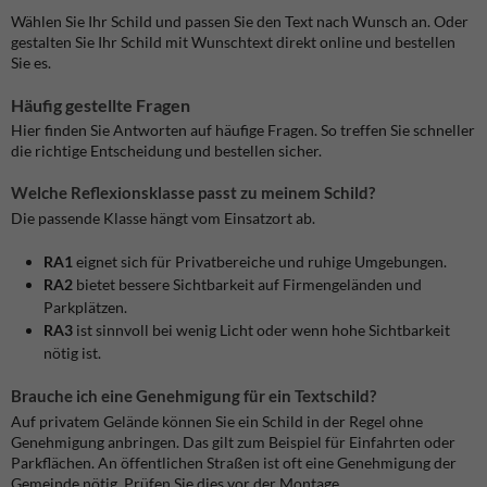
Wählen Sie Ihr Schild und passen Sie den Text nach Wunsch an. Oder
gestalten Sie Ihr Schild mit Wunschtext direkt online und bestellen
Sie es.
Häufig gestellte Fragen
Hier finden Sie Antworten auf häufige Fragen. So treffen Sie schneller
die richtige Entscheidung und bestellen sicher.
Welche Reflexionsklasse passt zu meinem Schild?
Die passende Klasse hängt vom Einsatzort ab.
RA1
eignet sich für Privatbereiche und ruhige Umgebungen.
RA2
bietet bessere Sichtbarkeit auf Firmengeländen und
Parkplätzen.
RA3
ist sinnvoll bei wenig Licht oder wenn hohe Sichtbarkeit
nötig ist.
Brauche ich eine Genehmigung für ein Textschild?
Auf privatem Gelände können Sie ein Schild in der Regel ohne
Genehmigung anbringen. Das gilt zum Beispiel für Einfahrten oder
Parkflächen. An öffentlichen Straßen ist oft eine Genehmigung der
Gemeinde nötig. Prüfen Sie dies vor der Montage.