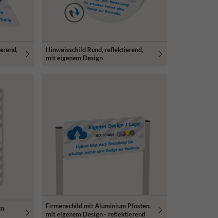
ierend,
Hinweisschild Rund, reflektierend,
mit eigenem Design
Firmenschild mit Aluminium Pfosten,
em
mit eigenem Design - reflektierend