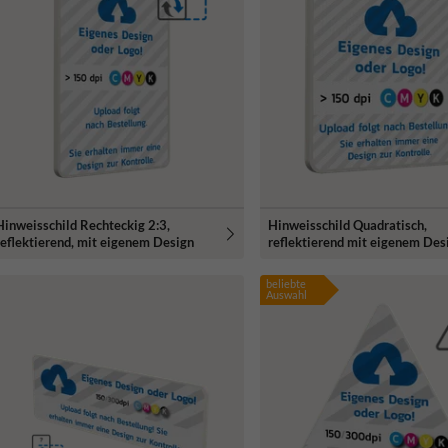
Hinweisschild Rechteckig 2:3,
Hinweisschild Quadratisch,
reflektierend, mit eigenem Design
reflektierend mit eigenem Des
beliebte
Auswahl