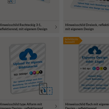
Hinweisschild Rechteckig 3:1,
Hinweisschild Dreieck, reflekt
reflektierend, mit eigenem Design
mit eigenem Design
beliebteste
Auswahl
Hinweisschild type Alform mit
Hinweisschild flach mit eigen
eigenem Design - reflektierend
Design - reflektierend