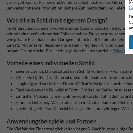
(A
versiegelt, sodass Farben und Symbole selbst nach vielen Jahren noc
Co
umweltschonende Produktion, sichere Zahlmethoden und liefern dein
Du
Was ist ein Schild mit eigenem Design?
Co
an
Im Unterschied zu einem vorgefertigten Standardzeichen entscheidest
wir mit einer reflektierenden Folie versehen. Du kannst zwischen den
wie private Parkplätze oder Garageneinfahrten; RA2 bietet mehr Ref
Einsatz. Mit unseren flexiblen Formaten – rechteckig, rund, quadrati
private Grundstücke. Für Letztere gibt es bei uns spezielle
Privatgrun
Vorteile eines individuellen Schild
Eigenes Design:
Du gestaltest dein Schild völlig frei – vom Schri
Offizielle Optik:
Das Material und die Reflexionsfolie entspreche
Langlebig und wetterfest:
Dibond® Traffic
ist korrosionsbeständ
Flexible Auswahl:
Du wählst Form, Größe und Reflexionsklasse se
Einfacher Prozess:
Unser Online‑Konfigurator führt dich Schritt
Schnelle Lieferung:
Wir produzieren in Deutschland und liefern 
Nachhaltigkeit:
Das Material ist recycelbar, und wir legen Wer
Anwendungsbeispiele und Formen
Die Vielfalt der Einsatzmöglichkeiten ist groß. Nachfolgend einige 