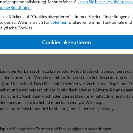
nzeigenpersonalisierung). Mehr erfahren?
Lesen Sie hier alles über unser
h leuchten. Und dank einer
Garantie von bis zu 15 Jahren
investierst du la
okie-Richtlinien
.
 Schild schnell zu dir nach Hause oder ins Unternehmen.
rch Klicken auf "Cookies akzeptieren" stimmen Sie den Einstellungen all
okies zu. Wenn Sie sich für
ablehnen
, platzieren wir nur funktionale und
alytische Cookies.
 du bei einem personalisierten Schild selbst über Text, Farbe und Symbol
 Reflexionsklassen RA1, RA2 und RA3 wählen, je nachdem, wie sichtbar de
lexion für Firmenhöfe und öffentliche Wege; RA3 ist die hellste Stufe 
Cookies akzeptieren
sch oder dreieckig – findest du immer die passende Form. Typische Einsa
dstück‑Schilder
, die unerlaubtes Parken oder Betreten verhindern.
ftzug über Farben bis hin zu Logos oder Fotos. Dadurch transportierst du g
n den Normen für Verkehrsschilder. So wirkt dein Schild seriös und wird
ig und formstabil. Das UV‑Laminat schützt vor Verblassen, Regen und Frost
lbst und entscheidest, ob das Schild flach oder mit Alform‑Rahmen gefe
 für Schritt. Nach dem Hochladen deines Designs erhältst du eine digital
dein personalisiertes Schild innerhalb weniger Werktage.
t auf ressourcenschonende Herstellung und sichere Verpackung.
Beispiele für typische Formen und ihre gängigen Anwendungen: