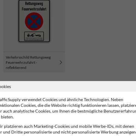
Verkehrsschild Rettungsweg
Feuerwehrzufahrt -
reflektierend
ookies
afficSupply verwendet Cookies und ähnliche Technologien. Neben
nktionalen Cookies, die die Website richtig funktionieren lassen, platzier
r auch analytische Cookies, um Ihnen die bestmögliche Benutzererfahru
 bieten.
s Verkehrs‑ oder Hinweisschild
r platzieren auch Marketing-Cookies und mobile Werbe-IDs, mit denen
genem Design
präsentieren? In dieser Kategorie gestaltest du ein Schild,
r und Dritte personalisierte und nicht personalisierte Werbung anzeigen
m robusten Aluminiumverbund, der leicht, witterungsbeständig und recyc