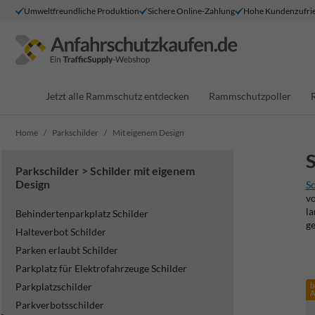
Umweltfreundliche Produktion
Sichere Online-Zahlung
Hohe Kundenzufrie
Jetzt alle Rammschutz entdecken
Rammschutzpoller
Home
Parkschilder
Mit eigenem Design
S
Parkschilder > Schilder mit eigenem
Design
Sc
vo
la
Behindertenparkplatz Schilder
ge
Halteverbot Schilder
Parken erlaubt Schilder
Parkplatz für Elektrofahrzeuge Schilder
Parkplatzschilder
b
A
Parkverbotsschilder