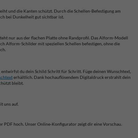
leiht und die Kanten schützt. Durch die Schellen-Befestigung am
h bei Dunkelheit gut sichtbar ist.
teht nur aus der flachen Platte ohne Randprofil. Das Alform-Modell
ch Alform-Schilder mit speziellen Schellen befestigen, ohne die
ich.
n
entwirfst du dein Schild Schritt für Schritt. Füge deinen Wunschtext,
schtext
erhältlich. Dank hochauflösendem Digitaldruck erstrahlt dein
hützt bleibt.
t uns auf.
er PDF hoch. Unser Online‑Konfigurator zeigt dir eine Vorschau.