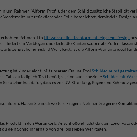
minium-Rahmen (Alform-Profil), der dem Schild zusätzliche Stabilität ver
 Vorderseite mit reflektierender Folie beschichtet, damit dein Design auc
en erhöhten Rahmen. Ein
Hinweisschild Flachform mit eigenem Design
bes
verhindert ein Verbiegen und deckt die Kanten sauber ab. Zudem lassen si
rtiges Erscheinungsbild Wert legst, ist die Alform-Variante ideal für d
etzung ist kinderleicht: Mit unserem Online-Tool
Schilder selbst gestalte
. Falls du lediglich Text benötigst, sind auch spezielle
Schilder mit Wun
ein Schutzlaminat dafür, dass es vor UV-Strahlung, Regen und Schmutz gesc
schildern. Haben Sie noch weitere Fragen? Nehmen Sie gerne Kontakt mi
das Produkt in den Warenkorb. Anschließend lädst du dein Logo, Foto od
t du dein Schild innerhalb von drei bis sieben Werktagen.