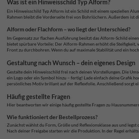
Was ist ein Hinweisschild Typ Alform?
Ein Hinweisschild Typ Alform ist ein Schild mit einem speziellen Alu
Rahmen bleibt die Vorderseite frei von Bohrlöchern. Außerdem ist die
Alform oder Flachform – wo liegt der Unterschied?
Im Gegensatz zur flachen Ausführung besitzt das Alform-Schild ein
bietet spürbare Vorteile: Der Alform-Rahmen erhöht die Steifigkeit, 
Front zu durchbohren. Wenn du auf maximale Stabilität und ein hochwe
Gestaltung nach Wunsch – dein eigenes Design
Gestalte dein Hinweisschild frei nach deinen Vorstellungen. Die Ums
ein Logo oder ein Symbol hinzu – fertig! Lade einfach deine Grafik hoch
persönliches Motiv brillant auf der Reflexfolie. Anschließend sorgt 
Häufig gestellte Fragen
Hier beantworten wir einige häufig gestellte Fragen zu Hausnummern
Wie funktioniert der Bestellprozess?
Zunächst wählst du Form, Größe und Reflexionsklasse aus und legst 
Nach deiner Freigabe starten wir die Produktion. In der Regel erhälts