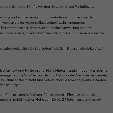
Text und Symbole. Häufig werden sie genutzt, um Parkplätze zu
twerbung und können einfach mit Symbolen kombiniert werden.
rm werden sie im Verkehrsfluss schnell wahrgenommen.
Betrachter sofort, dass es sich um eine Anweisung handelt.
ür Firmenareale, Einkaufszentren oder Hotels. In unserer Kategorie
eispielsweise „Einfahrt verboten“ mit „Schrittgeschwindigkeit“ auf
 zwischen Text und Hintergrund. Helle Hintergründe mit dunkler Schrift
ichnungen, runde Schilder werden für Gebote oder Verbote verwendet,
das Schild entfernt steht und mit welcher Geschwindigkeit Passanten
der benötigen.
nem Rohrpfosten befestigen. Für temporäre Einsätze bieten sich
inge das Schild in einer Höhe von 1,5 bis 2 Metern an, damit es gut