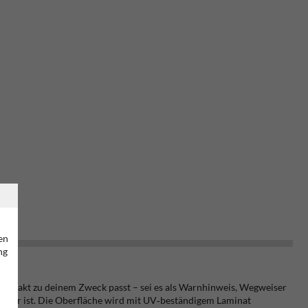
en
ng
 das exakt zu deinem Zweck passt – sei es als Warnhinweis, Wegweiser
elbar ist. Die Oberfläche wird mit UV‑beständigem Laminat