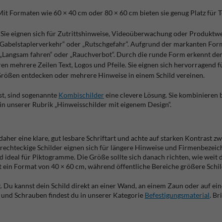
 Mit Formaten wie 60 × 40 cm oder 80 × 60 cm bieten sie genug Platz für 
g. Sie eignen sich für Zutrittshinweise, Videoüberwachung oder Produk
! Gabelstaplerverkehr“ oder „Rutschgefahr“. Aufgrund der markanten Fo
„Langsam fahren“ oder „Rauchverbot“. Durch die runde Form erkennt der 
n mehrere Zeilen Text, Logos und Pfeile. Sie eignen sich hervorragend f
rößen entdecken oder mehrere Hinweise in einem Schild vereinen.
t, sind sogenannte
Kombischilder
eine clevere Lösung. Sie kombinieren b
h in unserer Rubrik „Hinweisschilder mit eigenem Design“.
le daher eine klare, gut lesbare Schriftart und achte auf starken Kontrast
: rechteckige Schilder eignen sich für längere Hinweise und Firmenbeze
d ideal für Piktogramme. Die Größe sollte sich danach richten, wie weit 
t ein Format von 40 × 60 cm, während öffentliche Bereiche größere Schil
 Du kannst dein Schild direkt an einer Wand, an einem Zaun oder auf ei
 und Schrauben findest du in unserer Kategorie
Befestigungsmaterial
. Br