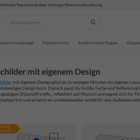
denheit
Rabatt bei direkter Zahlung
Blitzschnelle Lieferung
Produkt suchen...
Rammschutzbügel
Kantenschutz
Anfahrschutz Regale
Absper
childer mit eigenem Design
hilder
mit eigenem Design gibst du in wenigen Minuten ein eigenes Layout
llständiges Design hoch. Danach passt du Größe, Farbe und Reflexionsklas
nglebigem Dibond® traffic, reflektiert auf Wunsch und eignet sich für F
staltest frei und erhältst ein professionelles Schild für den Außenbereich
eliebte
uswahl