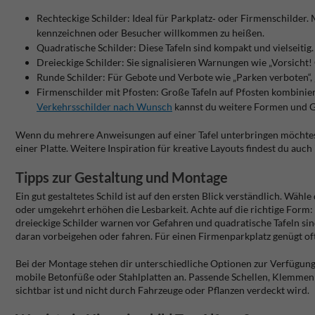
Rechteckige Schilder:
Ideal für Parkplatz‑ oder Firmenschilder.
kennzeichnen oder Besucher willkommen zu heißen.
Quadratische Schilder:
Diese Tafeln sind kompakt und vielseiti
Dreieckige Schilder:
Sie signalisieren Warnungen wie „Vorsicht
Runde Schilder:
Für Gebote und Verbote wie „Parken verboten“, 
Firmenschilder mit Pfosten:
Große Tafeln auf Pfosten kombiniere
Verkehrsschilder nach Wunsch
kannst du weitere Formen und G
Wenn du mehrere Anweisungen auf einer Tafel unterbringen möchtes
einer Platte. Weitere Inspiration für kreative Layouts findest du auc
Tipps zur Gestaltung und Montage
Ein gut gestaltetes Schild ist auf den ersten Blick verständlich. Wäh
oder umgekehrt erhöhen die Lesbarkeit. Achte auf die richtige Form
dreieckige Schilder warnen vor Gefahren und quadratische Tafeln sin
daran vorbeigehen oder fahren. Für einen Firmenparkplatz genügt of
Bei der Montage stehen dir unterschiedliche Optionen zur Verfügung.
mobile Betonfüße oder Stahlplatten an. Passende Schellen, Klemmen
sichtbar ist und nicht durch Fahrzeuge oder Pflanzen verdeckt wird.