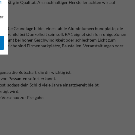
e
ngfristig in Qualität. Als nachhaltiger Hersteller achten wir auf
er
ik. Die Grundlage bildet eine stabile Aluminiumverbundplatte, die
in Schild bei Dunkelheit sein soll. RA1 eignet sich für ruhige Zonen
und kommt bei hoher Geschwindigkeit oder schlechtem Licht zum
tzbereiche sind Firmenparkplätze, Baustellen, Veranstaltungen oder
enau die Botschaft, die dir wichtig ist.
 von Passanten sofort erkannt.
, sodass dein Schild viele Jahre einsatzbereit bleibt.
rtigt wird.
e Vorschau zur Freigabe.