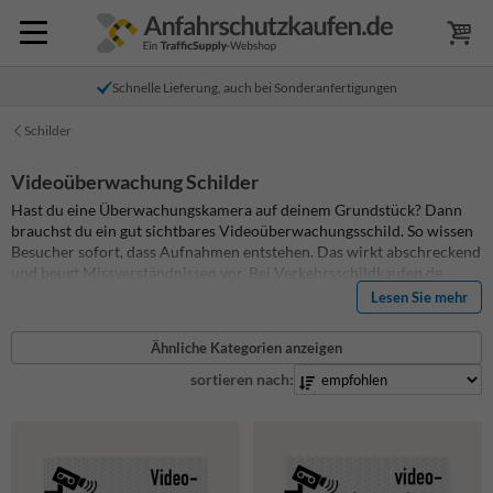
Schnelle Lieferung, auch bei Sonderanfertigungen
Schilder
Videoüberwachung Schilder
Hast du eine Überwachungskamera auf deinem Grundstück? Dann
brauchst du ein gut sichtbares Videoüberwachungsschild. So wissen
Besucher sofort, dass Aufnahmen entstehen. Das wirkt abschreckend
und beugt Missverständnissen vor.
Bei Verkehrsschildkaufen.de
findest du eine große Auswahl an Kameraüberwachungsschildern in
Lesen Sie mehr
verschiedenen Größen, Ausführungen und Reflexionsklassen. Du
nimmst ein Standardschild und passt den Text ganz einfach an. So
Ähnliche Kategorien anzeigen
fügst du die gesetzlich geforderten Angaben hinzu und das Schild ist
sofort einsatzbereit.
Schau dir das Sortiment an und bestelle dein
sortieren nach:
Schild
direkt online.