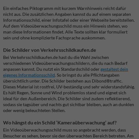
Ein einfaches Piktogramm mit kurzem Warnhinweis reicht dafür
nicht aus.
Die zusätzlichen Angaben kannst du auf einem separaten
Informationsschild, einer Infotafel oder einer Webseite bereitstellen.
Auf dem Videoüberwachungsschild muss ein Hinweis stehen, wo
man diese Informationen findet. Alle Texte sollten klar formuliert
sein und ohne komplizierte Fachsprache auskommen.
Die Schilder von Verkehrsschildkaufen.de
Bei Verkehrsschildkaufen.de hast du die Wahl zwischen
verschiedenen Videoüberwachungsschildern, die du nach Bedarf
anpassen kannst. Du nutzt ein Standardschild oder
gestaltest dein
eigenes Informationsschild
. So bringst du alle Pflichtangaben
übersichtlich unter.
Die Schilder bestehen aus Dibond®traffic.
Dieses Material ist rostfrei, UV-beständig und sehr widerstandsfähig.
Es hält Regen, Sonne und Wind problemlos stand und eignet sich
ideal für den Außenbereich. Die Schilder sind zudem reflektierend,
sodass sie tagsüber und nachts gut sichtbar bleiben, auch an dunklen
oder wenig beleuchteten Stellen.
Wo hängst du ein Schild ‘Kameraüberwachung’ auf?
Ein Videoüberwachungsschild muss so angebracht werden, dass
Besucher es sehen, bevor sie den überwachten Bereich betreten. Am