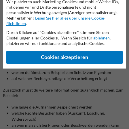
Wir platzieren auch Marketing-Cookies und mobile Werbe-IDs,
Hofeinfahrten und an Wohnhäusern.
mit denen wir und Dritte personalisierte und nicht
personalisierte Werbung anzeigen (Anzeigenpersonalisierung).
Welche Angaben muss ein Videoüberwachungs Schild
Mehr erfahren?
Lesen Sie hier alles über unsere Cookie-
enthalten?
Richtlinien
.
Wenn du deine Kamera nach DSGVO-Vorgaben betreibst, muss dein
Kameraüberwachungsschild bestimmte Informationen enthalten.
Durch Klicken auf "Cookies akzeptieren" stimmen Sie den
Die Angaben sollen leicht verständlich und gut lesbar sein.
Auf dem
Einstellungen aller Cookies zu. Wenn Sie sich für
ablehnen
,
Schild müssen stehen:
platzieren wir nur funktionale und analytische Cookies.
dass Videoaufnahmen gemacht werden (Text oder Piktogramm)
Cookies akzeptieren
wer für die Kameras verantwortlich ist (Name und
Kontaktdaten)
warum du filmst, zum Beispiel zum Schutz von Eigentum
auf welcher Rechtsgrundlage die Verarbeitung erfolgt
Zusätzlich musst du weitere Informationen zugänglich machen, zum
Beispiel:
wie lange die Aufnahmen gespeichert werden
welche Rechte Besucher haben (Auskunft, Löschung,
Widerspruch)
an wen man sich bei Fragen oder Beschwerden wenden kann