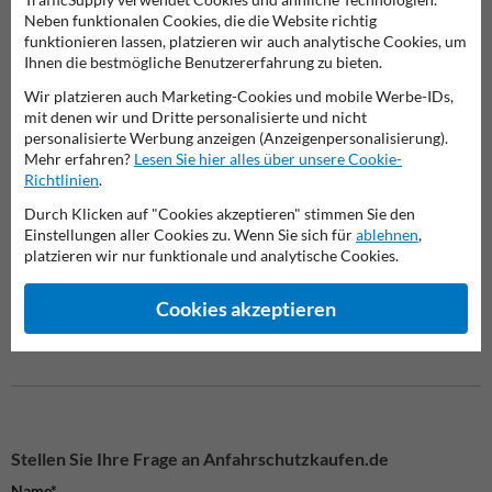
Neben funktionalen Cookies, die die Website richtig
Verbotsschilder
Privatgrundstück Schilder
Spielp
funktionieren lassen, platzieren wir auch analytische Cookies, um
Ihnen die bestmögliche Benutzererfahrung zu bieten.
Wir platzieren auch Marketing-Cookies und mobile Werbe-IDs,
Schilder
mit denen wir und Dritte personalisierte und nicht
personalisierte Werbung anzeigen (Anzeigenpersonalisierung).
Mehr erfahren?
Lesen Sie hier alles über unsere Cookie-
Richtlinien
.
Durch Klicken auf "Cookies akzeptieren" stimmen Sie den
Jetzt bestellen bei Verkehrsschildkaufen.de
Einstellungen aller Cookies zu. Wenn Sie sich für
ablehnen
,
Sichern Sie sich dieses hochwertige Steckschild und sorgen Sie für
platzieren wir nur funktionale und analytische Cookies.
klare Kommunikation auf Ihrem Gelände.
Einfach online bestellen
und von schneller Lieferung profitieren.
Cookies akzeptieren
Stellen Sie Ihre Frage an Anfahrschutzkaufen.de
Name*