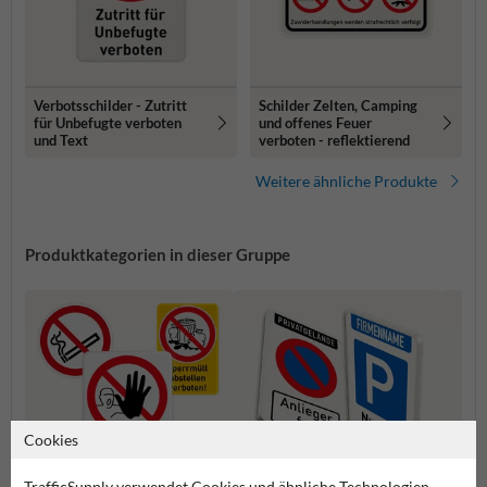
Verbotsschilder - Zutritt
Schilder Zelten, Camping
für Unbefugte verboten
und offenes Feuer
und Text
verboten - reflektierend
Weitere ähnliche Produkte
Produktkategorien in dieser Gruppe
Cookies
TrafficSupply verwendet Cookies und ähnliche Technologien.