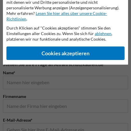
mit denen wir und Dritte personalisierte und nicht
personalisierte Werbung anzeigen (Anzeigenpersonalisierung).
Mehr erfahren?
Lesen Sie hier alles über unsere Cookie-
Richtlinien
.
Kombischilder
Privatgrundstück Schilder
Spielp
Durch Klicken auf "Cookies akzeptieren" stimmen Sie den
Einstellungen aller Cookies zu. Wenn Sie sich für
ablehnen
,
Schilder
platzieren wir nur funktionale und analytische Cookies.
Cookies akzeptieren
Stellen Sie Ihre Frage an Anfahrschutzkaufen.de
Name*
Firmenname
E-Mail-Adresse*