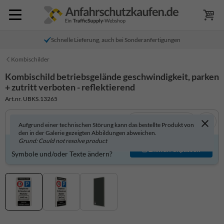
Schnelle Lieferung, auch bei Sonderanfertigungen
Kombischilder
Kombischild betriebsgelände geschwindigkeit, parken
+ zutritt verboten - reflektierend
Art.nr. UBKS.13265
In 3D anzeigen
Aufgrund einer technischen Störung kann das bestellte Produkt von
den in der Galerie gezeigten Abbildungen abweichen.
Grund: Could not resolve product
Produkt individuell gestalten?
Entwurf anpassen
Symbole und/oder Texte ändern?