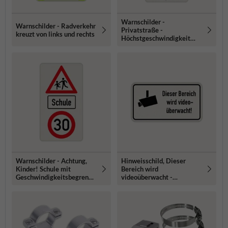
Warnschilder -
Warnschilder - Radverkehr
Privatstraße -
kreuzt von links und rechts
Höchstgeschwindigkeit
und Achtung Kinder!
Warnschilder - Achtung,
Hinweisschild, Dieser
Kinder! Schule mit
Bereich wird
Geschwindigkeitsbegrenzu
videoüberwacht -
ng
reflektierend