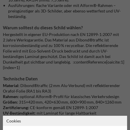
Ausführungen: flache Variante oder mit Alform®-Rahmen –
preisgünstiger als 3D-Schilder, aber ebenso wetterfest und UV-
beständig.
Warum solltest du dieses Schild wählen?
Hergestellt in eigener EU-Produktion nach EN 12899‑1:2007 mit
2 Jahre Werksgarantie. Das Material aus Dibond®traffic ist
korrosionsbeständig und zu 100 % recycelbar. Die reflektierende
Folie wird mit Eco‑Solvent‑Druck bedruckt und durch UV-
beständiges Laminat geschützt. Das Schild ist damit auch bei
Dunkelheit gut sichtbar und langlebig. :contentReference[oaicite:1]
{index=1}
Technische Daten
Material:
Dibond®traffic (2 mm Alu-Verbund) mit reflektierender
Orafol-Folie (RA1 bis RA3)
Rahmen:
optional Alform®-Profil für klassisches Verkehrsdesign
Größen:
315×420 mm, 420×630 mm, 600×900 mm, 840×1260 mm
Zertifizierung:
CE-konform gemäß EN 12899‑1:2007
UV-Beständigkeit:
mit Laminat für lange Haltbarkeit
Recyclingfähig:
vollständig recycelbar und umweltfreundlich
Cookies
produziert
Garantie:
2 Jahre Werksgarantie