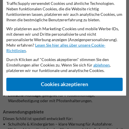
TrafficSupply verwendet Cookies und ähnliche Technologien.
Neben funktionalen Cookies, die die Website richtig
Zertifizierte Einsatzbereiche
funktionieren lassen, platzieren wir auch analytische Cookies, um
Das Schild entspricht dem Verkehrszeichen VZ 136 gemäß der
Ihnen die bestmögliche Benutzererfahrung zu bieten.
deutschen StVO („Kinder“) und warnt aktiv vor spielenden Kindern
an Straßenabschnitten. Solche Schilder finden sich häufig vor
Wir platzieren auch Marketing-Cookies und mobile Werbe-IDs,
Schulen, Kindergärten oder Wohnstraßen mit Spielverkehr.
mit denen wir und Dritte personalisierte und nicht
personalisierte Werbung anzeigen (Anzeigenpersonalisierung).
Vorteile auf einen Blick
Mehr erfahren?
Lesen Sie hier alles über unsere Cookie-
Richtlinien
.
Hervorragende Sichtbarkeit:
reflektierende Folien garantieren
Tag- und Nachtsichtbarkeit.
Durch Klicken auf "Cookies akzeptieren" stimmen Sie den
Nachhaltig & langlebig:
UV-beständiges Laminat, wetterfestes
Einstellungen aller Cookies zu. Wenn Sie sich für
ablehnen
,
Dibond, recyclebar.
platzieren wir nur funktionale und analytische Cookies.
Individuell konfigurierbar:
Größe, Folienart, flach oder mit
Rahmen.
Cookies akzeptieren
Verkehrssicher:
genau nach Norm gefertigt, inklusive CE-
Zertifizierung.
Einfache Montage:
geeignet für Pfostenmontage,
Wandbefestigung oder mit Pfostenhalterungen.
Anwendungsgebiete
Dieses Schild ist speziell entwickelt für:
Schulhöfe & Kindergärten – klare Warnung für Autofahrer.