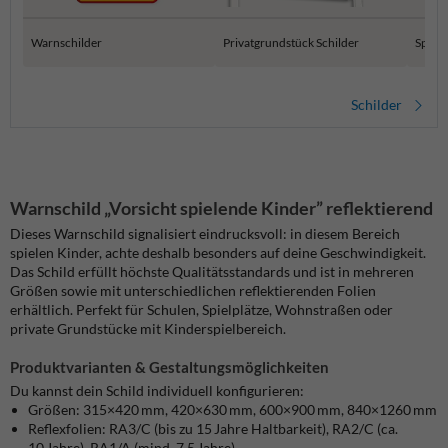
Warnschilder
Privatgrundstück Schilder
Spielp
Schilder
Warnschild „Vorsicht spielende Kinder” reflektierend
Dieses Warnschild signalisiert eindrucksvoll: in diesem Bereich
spielen Kinder, achte deshalb besonders auf deine Geschwindigkeit.
Das Schild erfüllt höchste Qualitätsstandards und ist in mehreren
Größen sowie mit unterschiedlichen reflektierenden Folien
erhältlich. Perfekt für Schulen, Spielplätze, Wohnstraßen oder
private Grundstücke mit Kinderspielbereich.
Produktvarianten & Gestaltungsmöglichkeiten
Du kannst dein Schild individuell konfigurieren:
Größen: 315×420 mm, 420×630 mm, 600×900 mm, 840×1260 mm
Reflexfolien: RA3/C (bis zu 15 Jahre Haltbarkeit), RA2/C (ca.
10 Jahre), RA1/A (mind. 7,5 Jahre).