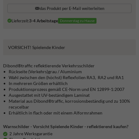
das Produkt per E-Mail weiterleiten
Lieferzeit:
3-4 Arbeitstage
Donnerstag zu Hause
VORSICHT! Spielende Kinder
Dibond®traffic
reflektierende Verkehrsschilder
Rückseite (Verkehrs)grau / Aluminium
Wahl zwischen den (höchst) Reflexfolien RA3, RA2 und RA1
In mehreren Größen erhältlich
Produktionsprozess gemäß CE-Norm und EN 12899-1:2007
Ausgestattet mit UV-beständigem Laminat
Material aus Dibond®traffic, korrosionsbeständig und zu 100%
recycelbar
Erhältlich in flach oder mit einem Alformrahmen
Warnschilder - Vorsicht Spielende Kinder - reflektierend kaufen?
2 Jahre Werksgarantie