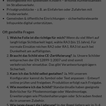
Wohngebiete mit spielenden Kindern – erhöhte Aufmerksamkeit
im Straßenverkehr.
Privatgrundstücke – z. B. an Einfahrten oder Zufahrten mit
Kinderverkehr.
Gemeinden & öffentliche Einrichtungen – sicherheitsrelevante
Infopunkte digital unterstützen.
Oft gestellte Fragen
Welche Folie ist die richtige für mich?
Wenn du viel Wert auf
langfristige Sichtbarkeit legst, wähle RA3 (bis 15 Jahre). Für
normale Einsätze reichen RA2 oder RA1. RA3 ist auch bei
Dunkelheit am auffälligsten.
Braucht das Schild eine CE-Zertifizierung?
Ja. Unsere Schilder
entsprechen der EN 12899-1:2007 und sind somit
verkehrssicher einsetzbar. Das gibt Verantwortungsträgern
Sicherheit.
Kann ich das Schild selbst gestalten?
Ja. Mit unserem
Konfigurator kannst du Symbol oder Text anpassen – Entwurf
online prüfen und freigeben. Produktion erfolgt nach Freigabe.
Wie montiere ich das Schild?
Standardmaße haben geeignete
Bohrlöcher für Pfostenmontage oder Wandmontage.
Erweiterungen wie Pfostenhalterungen oder Schrauben findest
du in unserem Zubehör.
Wie lange dauert die Lieferung?
In der Regel liefern wir in 3–4