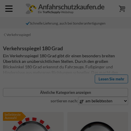
Schnelle Lieferung, auch bei Sonderanfertigungen
Verkehrsspiegel
Verkehrsspiegel 180 Grad
Ein Verkehrsspiegel 180 Grad gibt dir einen besonders breiten
Überblick an unübersichtlichen Stellen. Durch den großen
Blickwinkel 180 Grad erkennst du Fahrzeuge, Fußgänger und
Hindernisse aus mehreren Richtungen schneller. Das macht den
Panoramaspiegel ideal für Ausfahrten, Betriebsgelände, Parkplätze,
Lesen Sie mehr
Lagerhallen und Kreuzungsbereiche. Wähle den passenden runden
Verkehrsspiegel und sorge für mehr Sicherheit, bessere Orientierung
Ähnliche Kategorien anzeigen
und weniger Risiko im täglichen Verkehr.
sortieren nach:
beliebteste
Auswahl