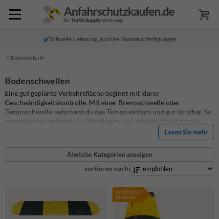
Schnelle Lieferung, auch bei Sonderanfertigungen
Rammschutz
Bodenschwellen
Eine gut geplante Verkehrsfläche beginnt mit klarer
Geschwindigkeitskontrolle. Mit einer Bremsschwelle oder
Temposchwelle reduzierst du das Tempo einfach und gut sichtbar. So
vermeidest du gefährliche Situationen und behältst die Kontrolle
über den Verkehr auf deinem Gelände.
Auf dieser Seite findest du
Lesen Sie mehr
Bremsschwellen aus Gummi in verschiedenen Höhen und für
unterschiedliche Geschwindigkeiten. Sie eignen sich für den
Ähnliche Kategorien anzeigen
dauerhaften Einsatz und halten auch starker Belastung stand. Ob Pkw
oder Lkw – du wählst immer eine Ausführung, die zur Achslast und
sortieren nach:
zur gewünschten Geschwindigkeit passt. Durch das modulare System
stellst du die Fahrbahnschwelle in der passenden Breite zusammen.
beliebteste
Mittelstücke und Endstücke greifen sauber ineinander und bilden
Auswahl
eine stabile Einheit.