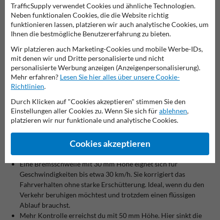
kannst du stark frequentierte Bereiche mit
Bodenmarkierung
klar
TrafficSupply verwendet Cookies und ähnliche Technologien.
kennzeichnen.
Neben funktionalen Cookies, die die Website richtig
funktionieren lassen, platzieren wir auch analytische Cookies, um
Auch Schäden an Gebäuden, Schranken, Laderampen oder parkenden
Ihnen die bestmögliche Benutzererfahrung zu bieten.
Fahrzeugen lassen sich vermeiden. Eine Fahrbahnschwelle
verhindert, dass Fahrzeuge zu schnell in Kurven fahren oder
Wir platzieren auch Marketing-Cookies und mobile Werbe-IDs,
ungebremst auf ein Gelände einfahren. So senkst du das Risiko von
mit denen wir und Dritte personalisierte und nicht
Reparaturen und unnötigen Kosten.
personalisierte Werbung anzeigen (Anzeigenpersonalisierung).
Du sorgst für eine klare Verkehrsstruktur. Fahrer verstehen sofort,
Mehr erfahren?
Lesen Sie hier alles über unsere Cookie-
dass hier langsam gefahren werden muss. Das macht dein Gelände
Richtlinien
.
sicherer und besser organisiert.
Durch Klicken auf "Cookies akzeptieren" stimmen Sie den
Einstellungen aller Cookies zu. Wenn Sie sich für
ablehnen
,
Welche Bremsschwelle passt zu deiner Situation?
platzieren wir nur funktionale und analytische Cookies.
Die richtige Wahl hängt von der gewünschten Geschwindigkeit ab.
Die Höhe der Schwelle bestimmt, wie stark das Tempo reduziert
Cookies akzeptieren
wird.
Eine Bremsschwelle mit 30 mm Höhe eignet sich für
Geschwindigkeiten bis etwa 30 km/h. Sie korrigiert das
Fahrverhalten ohne starke Erschütterung. Ideal, wenn du den
Verkehr beruhigen möchtest und trotzdem einen flüssigen
Ablauf brauchst.
Mehr Kontrolle erreichst du mit 50 mm Höhe. Hier sinkt die