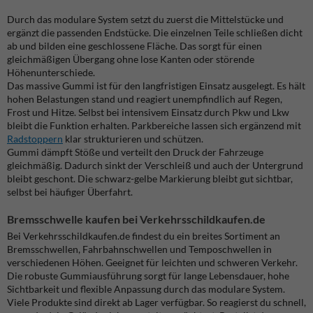
Durch das modulare System setzt du zuerst die Mittelstücke und
ergänzt die passenden Endstücke. Die einzelnen Teile schließen dicht
ab und bilden eine geschlossene Fläche. Das sorgt für einen
gleichmäßigen Übergang ohne lose Kanten oder störende
Höhenunterschiede.
Das massive Gummi ist für den langfristigen Einsatz ausgelegt. Es hält
hohen Belastungen stand und reagiert unempfindlich auf Regen,
Frost und Hitze. Selbst bei intensivem Einsatz durch Pkw und Lkw
bleibt die Funktion erhalten. Parkbereiche lassen sich ergänzend mit
Radstoppern
klar strukturieren und schützen.
Gummi dämpft Stöße und verteilt den Druck der Fahrzeuge
gleichmäßig. Dadurch sinkt der Verschleiß und auch der Untergrund
bleibt geschont. Die schwarz-gelbe Markierung bleibt gut sichtbar,
selbst bei häufiger Überfahrt.
Bremsschwelle kaufen bei Verkehrsschildkaufen.de
Bei Verkehrsschildkaufen.de findest du ein breites Sortiment an
Bremsschwellen, Fahrbahnschwellen und Temposchwellen in
verschiedenen Höhen. Geeignet für leichten und schweren Verkehr.
Die robuste Gummiausführung sorgt für lange Lebensdauer, hohe
Sichtbarkeit und flexible Anpassung durch das modulare System.
Viele Produkte sind direkt ab Lager verfügbar. So reagierst du schnell,