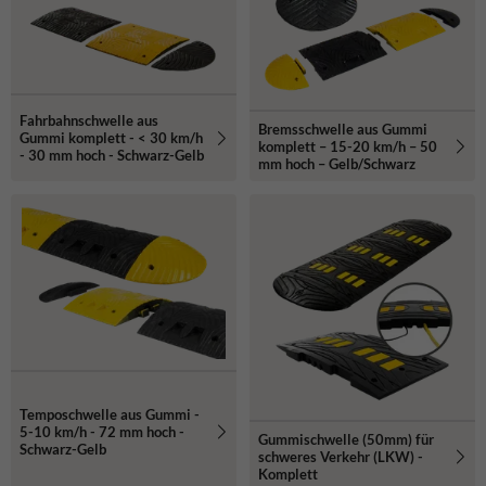
Möchtest du eine Bremsschwelle kaufen, die das Fahrverhalten
sofort beeinflusst? Sieh dir das Sortiment an und wähle die Lösung,
die zu deinem Gelände passt.
Fahrbahnschwelle aus
Bremsschwelle aus Gummi
Gummi komplett - < 30 km/h
komplett – 15-20 km/h – 50
- 30 mm hoch - Schwarz-Gelb
mm hoch – Gelb/Schwarz
Temposchwelle aus Gummi -
5-10 km/h - 72 mm hoch -
Gummischwelle (50mm) für
Schwarz-Gelb
schweres Verkehr (LKW) -
Komplett