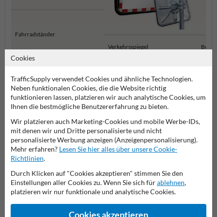
Fahrradständer
Verkehrsspiegel
Boden
Cookies
Stadtmobiliar
TrafficSupply verwendet Cookies und ähnliche Technologien.
Neben funktionalen Cookies, die die Website richtig
funktionieren lassen, platzieren wir auch analytische Cookies, um
Ihnen die bestmögliche Benutzererfahrung zu bieten.
Stellen Sie Ihre Frage an Anfahrschutzkaufen.de
Wir platzieren auch Marketing-Cookies und mobile Werbe-IDs,
mit denen wir und Dritte personalisierte und nicht
Name*
personalisierte Werbung anzeigen (Anzeigenpersonalisierung).
Mehr erfahren?
Lesen Sie hier alles über unsere Cookie-
Richtlinien
.
Durch Klicken auf "Cookies akzeptieren" stimmen Sie den
Firmenname
Einstellungen aller Cookies zu. Wenn Sie sich für
ablehnen
,
platzieren wir nur funktionale und analytische Cookies.
E-Mail-Adresse*
Cookies akzeptieren