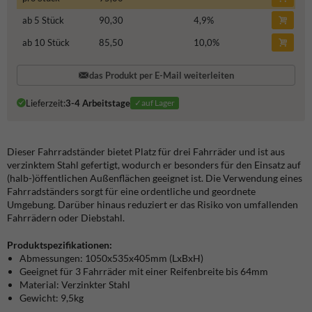
ab 5 Stück
90,30
4,9
%
ab 10 Stück
85,50
10,0
%
das Produkt per E-Mail weiterleiten
Lieferzeit:
3-4 Arbeitstage
✓auf Lager
Dieser Fahrradständer bietet Platz für drei Fahrräder und ist aus
verzinktem Stahl gefertigt, wodurch er besonders für den Einsatz auf
(halb-)öffentlichen Außenflächen geeignet ist. Die Verwendung eines
Fahrradständers sorgt für eine ordentliche und geordnete
Umgebung. Darüber hinaus reduziert er das Risiko von umfallenden
Fahrrädern oder Diebstahl.
Produktspezifikationen:
Abmessungen: 1050x535x405mm (LxBxH)
Geeignet für 3 Fahrräder mit einer Reifenbreite bis 64mm
Material: Verzinkter Stahl
Gewicht: 9,5kg