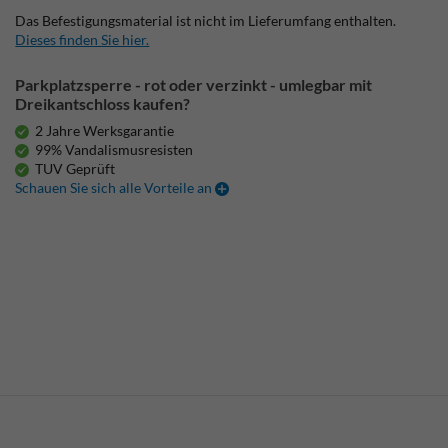
Das Befestigungsmaterial ist nicht im Lieferumfang enthalten.
Dieses finden Sie hier.
Parkplatzsperre - rot oder verzinkt - umlegbar mit
Dreikantschloss kaufen?
2 Jahre Werksgarantie
99% Vandalismusresisten
TUV Geprüft
Schauen Sie sich alle Vorteile an