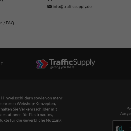
info@trafficsupply.de
en / FAQ
DE
nd Hinweisschildern sowie von mehr
s mehreren Webshop-Konzepten,
rhalten Sie Verkehrsschilder mit
Se
Ausge
destationen für Elektroautos,
dukte für die gewerbliche Nutzung