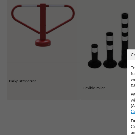
C
Tr
fu
wi
Parkplatzsperren
zu
Flexible Poller
Wi
wi
(A
Co
Du
Co
an