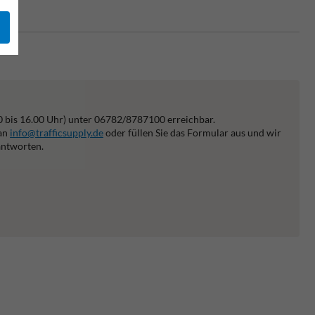
0 bis 16.00 Uhr) unter 06782/8787100 erreichbar.
 an
info@trafficsupply.de
oder füllen Sie das Formular aus und wir
antworten.