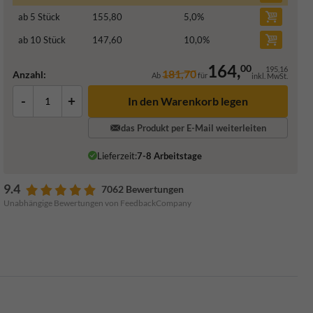
ab 5 Stück
155,80
5,0
%
ab 10 Stück
147,60
10,0
%
164,
00
195,16
181,70
Anzahl:
Ab
für
inkl. MwSt.
-
+
In den Warenkorb legen
das Produkt per E-Mail weiterleiten
Lieferzeit:
7-8 Arbeitstage
9.4
7062 Bewertungen
Unabhängige Bewertungen von FeedbackCompany