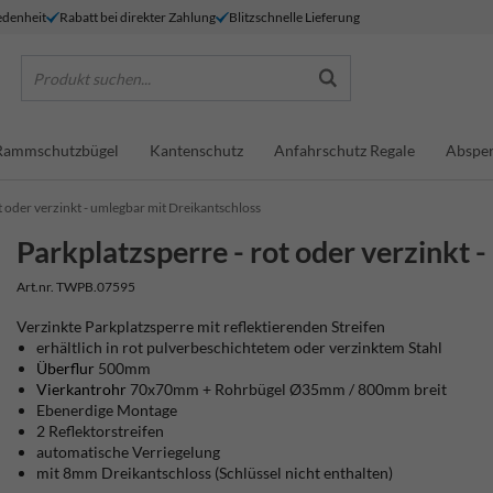
denheit
Rabatt bei direkter Zahlung
Blitzschnelle Lieferung
Produkt suchen...
Rammschutzbügel
Kantenschutz
Anfahrschutz Regale
Absper
t oder verzinkt - umlegbar mit Dreikantschloss
Parkplatzsperre - rot oder verzinkt 
Art.nr. TWPB.07595
Verzinkte Parkplatzsperre mit reflektierenden Streifen
erhältlich in rot pulverbeschichtetem oder verzinktem Stahl
Überflur
500mm
Vierkantrohr
70x70mm + Rohrbügel Ø35mm / 800mm breit
Ebenerdige Montage
2 Reflektorstreifen
automatische Verriegelung
mit 8mm Dreikantschloss (Schlüssel nicht enthalten)