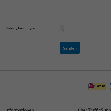
Anhang hinzufügen
Senden
Informationen
über TrafficSupp