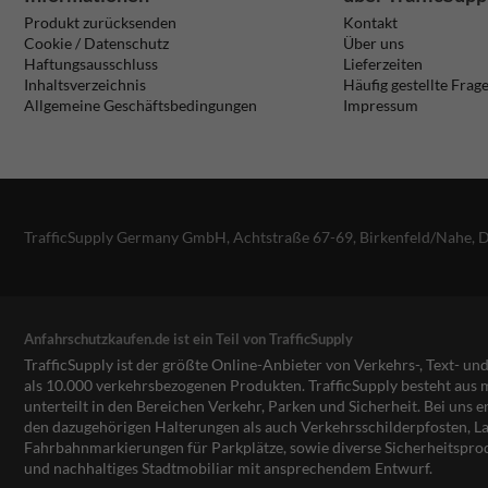
Produkt zurücksenden
Kontakt
Cookie / Datenschutz
Über uns
Haftungsausschluss
Lieferzeiten
Inhaltsverzeichnis
Häufig gestellte Frag
Allgemeine Geschäftsbedingungen
Impressum
TrafficSupply Germany GmbH,
Achtstraße 67-69
,
Birkenfeld/Nahe, 
Anfahrschutzkaufen.de ist ein Teil von TrafficSupply
TrafficSupply ist der größte Online-Anbieter von Verkehrs-, Text- u
als 10.000 verkehrsbezogenen Produkten. TrafficSupply besteht au
unterteilt in den Bereichen Verkehr, Parken und Sicherheit. Bei uns e
den dazugehörigen Halterungen als auch Verkehrsschilderpfosten, La
Fahrbahnmarkierungen für Parkplätze, sowie diverse Sicherheitspro
und nachhaltiges Stadtmobiliar mit ansprechendem Entwurf.