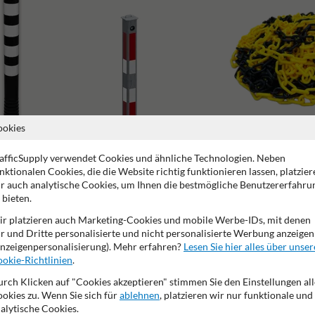
ookies
afficSupply verwendet Cookies und ähnliche Technologien. Neben
nktionalen Cookies, die die Website richtig funktionieren lassen, platzier
r auch analytische Cookies, um Ihnen die bestmögliche Benutzererfahru
Absperrpfosten mit Kette
 bieten.
Versenkbare Poller
r platzieren auch Marketing-Cookies und mobile Werbe-IDs, mit denen
r und Dritte personalisierte und nicht personalisierte Werbung anzeigen
nzeigenpersonalisierung). Mehr erfahren?
Lesen Sie hier alles über unser
okie-Richtlinien
.
rch Klicken auf "Cookies akzeptieren" stimmen Sie den Einstellungen all
okies zu. Wenn Sie sich für
ablehnen
, platzieren wir nur funktionale und
alytische Cookies.
2 Jahre Werksgarantie
99% Vandalismusresisten
TUV Gep