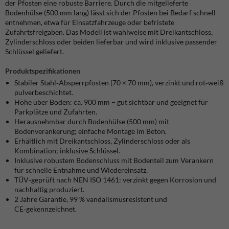
der Pfosten eine robuste Barriere. Durch die mitgelieferte
Bodenhülse (500 mm lang) lässt sich der Pfosten bei Bedarf schnell
entnehmen, etwa für Einsatzfahrzeuge oder befristete
Zufahrtsfreigaben. Das Modell ist wahlweise mit Dreikantschloss,
Zylinderschloss oder beiden lieferbar und wird inklusive passender
Schlüssel geliefert.
Produktspezifikationen
Stabiler Stahl‑Absperrpfosten (70 × 70 mm), verzinkt und rot‑weiß
pulverbeschichtet.
Höhe über Boden: ca. 900 mm – gut sichtbar und geeignet für
Parkplätze und Zufahrten.
Herausnehmbar durch Bodenhülse (500 mm) mit
Bodenverankerung; einfache Montage im Beton.
Erhältlich mit Dreikantschloss, Zylinderschloss oder als
Kombination; inklusive Schlüssel.
Inklusive robustem Bodenschluss mit Bodenteil zum Verankern
für schnelle Entnahme und Wiedereinsatz.
TÜV‑geprüft nach NEN ISO 1461: verzinkt gegen Korrosion und
nachhaltig produziert.
2 Jahre Garantie, 99 % vandalismusresistent und
CE‑gekennzeichnet.