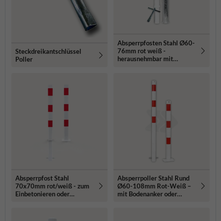
Absperrpfosten Stahl Ø60-
76mm rot weiß -
Steckdreikantschlüssel
herausnehmbar mit
Poller
Bodenhülse
Absperrpfost Stahl
Absperrpoller Stahl Rund
70x70mm rot/weiß - zum
Ø60-108mm Rot-Weiß –
Einbetonieren oder
mit Bodenanker oder
Aufdübeln
Bodenmontage