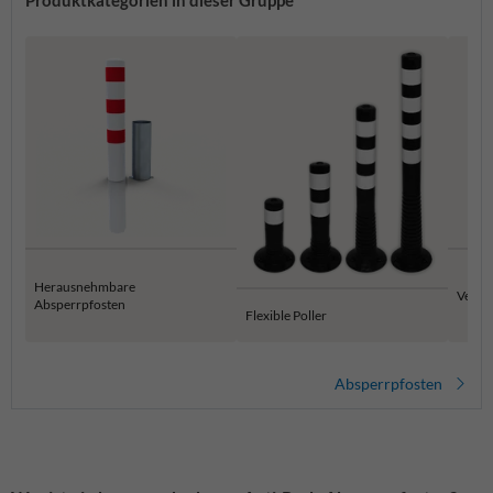
Produktkategorien in dieser Gruppe
Herausnehmbare
Versen
Absperrpfosten
Flexible Poller
Absperrpfosten