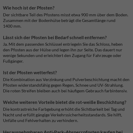
Wie hoch ist der Pfosten?
Der sichtbare Teil des Pfostens misst etwa 900 mm über dem Boden.
Zusammen mit der Bodenhülse beträgt die Gesamtlänge rund
1400 mm.
Lässt sich der Pfosten bei Bedarf schnell entfernen?
Ja. Mit dem passenden Schlüssel entriegeln Sie das Schloss, heben
den Pfosten aus der Hülse und legen ihn zur Seite. Das dauert nur
wenige Sekunden und erleichtert den Zugang für Fahrzeuge oder
Fußgänger.
Ist der Pfosten wetterfest?
Die Kombination aus Verzinkung und Pulverbeschichtung macht den
Pfosten widerstandsfähig gegen Regen, Schnee und UV‑Strahlung.
Die roten Streifen bleiben auch bei häufigem Gebrauch farbintensiv.
Welche weiteren Vorteile bietet die rot‑weiße Beschichtung?
Die kontrastreiche Farbgebung erhöht die Sichtbarkeit bei Tag und
Nacht und erfüllt gängige Verkehrssicherheitsstandards. Sie hilft,
Unfälle und Fehlverhalten zu verhindern.
Herausnehmbaren Anti‑Park‑Absperrpfosten kaufen bei