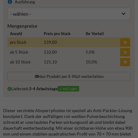
Ausführung
Mengenpreise
Anzahl
Preis pro Stück
Ihr Vorteil
pro Stück
139,00
ab 5 Stück
132,00
5,0
%
ab 10 Stück
125,10
10,0
%
das Produkt per E-Mail weiterleiten
Lieferzeit:
3-4 Arbeitstage
✓auf Lager
Dieser verzinkte Absperrpfosten ist speziell als Anti‑Parkier‑Lösung
konzipiert. Dank der auffälligen rot‑weißen Pulverbeschichtung
schreckt er unerlaubtes Parken wirkungsvoll ab und bleibt dabei
dauerhaft wetterbeständig. Mit einer sichtbaren Höhe von etwa 900
mm und einem stabilen quadratischen Profil von 70 × 70 mm bietet