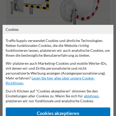
Lager und Produktion
Cookies
Verkeh
Kunststoff Verkehrsspiegel
TrafficSupply verwendet Cookies und ähnliche Technologien.
Neben funktionalen Cookies, die die Website richtig
Verkehrsspiegel
funktionieren lassen, platzieren wir auch analytische Cookies, um
Ihnen die bestmögliche Benutzererfahrung zu bieten.
Wir platzieren auch Marketing-Cookies und mobile Werbe-IDs,
mit denen wir und Dritte personalisierte und nicht
Stellen Sie Ihre Frage an Anfahrschutzkaufen.de
personalisierte Werbung anzeigen (Anzeigenpersonalisierung).
Mehr erfahren?
Lesen Sie hier alles über unsere Cookie-
Name*
Richtlinien
.
Durch Klicken auf "Cookies akzeptieren" stimmen Sie den
Einstellungen aller Cookies zu. Wenn Sie sich für
ablehnen
,
platzieren wir nur funktionale und analytische Cookies.
Firmenname
Cookies akzeptieren