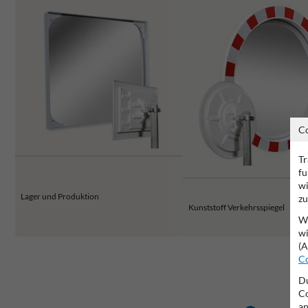
C
Tr
fu
wi
Lager und Produktion
zu
Kunststoff Verkehrsspiegel
Wi
wi
(A
Co
Du
Co
an