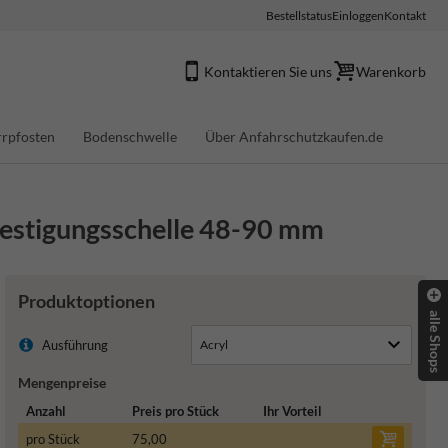
Bestellstatus
Einloggen
Kontakt
Kontaktieren Sie uns
Warenkorb
rpfosten
Bodenschwelle
Über Anfahrschutzkaufen.de
festigungsschelle 48-90 mm
Produktoptionen
alle Shops
Ausführung
Mengenpreise
Anzahl
Preis pro Stück
Ihr Vorteil
pro Stück
75,00