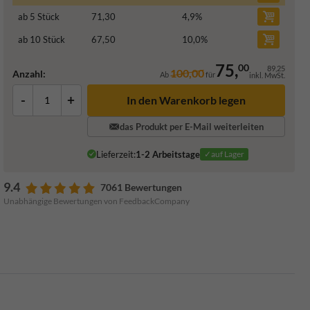
ab 5 Stück
71,30
4,9
%
ab 10 Stück
67,50
10,0
%
75,
00
89,25
100,00
Anzahl:
Ab
für
inkl. MwSt.
-
+
In den Warenkorb legen
das Produkt per E-Mail weiterleiten
Lieferzeit:
1-2 Arbeitstage
✓auf Lager
9.4
7061 Bewertungen
Unabhängige Bewertungen von FeedbackCompany