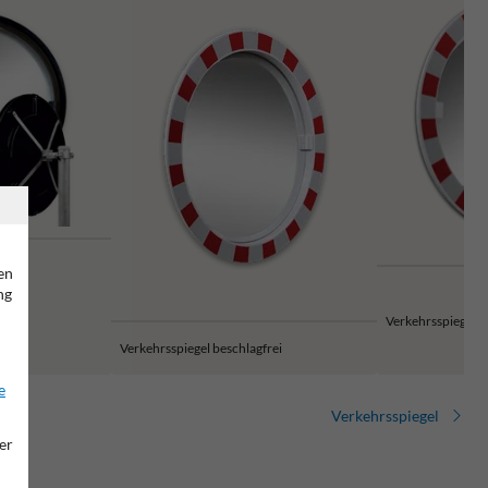
en
ng
d
Verkehrsspiegel Ei
Verkehrsspiegel beschlagfrei
e
Verkehrsspiegel
er