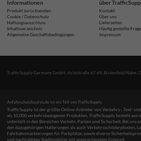
Informationen
über TrafficSupp
Produkt zurücksenden
Kontakt
Cookie / Datenschutz
Über uns
Haftungsausschluss
Lieferzeiten
Inhaltsverzeichnis
Häufig gestellte Frag
Allgemeine Geschäftsbedingungen
Impressum
TrafficSupply Germany GmbH,
Achtstraße 67-69
,
Birkenfeld/Nahe, 
Anfahrschutzkaufen.de ist ein Teil von TrafficSupply
TrafficSupply ist der größte Online-Anbieter von Verkehrs-, Text- u
als 10.000 verkehrsbezogenen Produkten. TrafficSupply besteht au
unterteilt in den Bereichen Verkehr, Parken und Sicherheit. Bei uns e
den dazugehörigen Halterungen als auch Verkehrsschilderpfosten, La
Fahrbahnmarkierungen für Parkplätze, sowie diverse Sicherheitspro
und nachhaltiges Stadtmobiliar mit ansprechendem Entwurf.