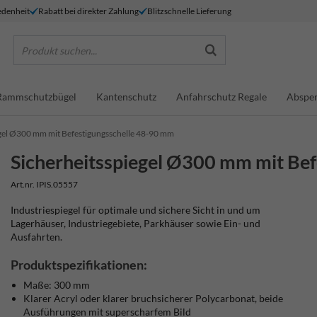
denheit
Rabatt bei direkter Zahlung
Blitzschnelle Lieferung
Produkt suchen...
Rammschutzbügel
Kantenschutz
Anfahrschutz Regale
Absper
egel Ø300 mm mit Befestigungsschelle 48-90 mm
Sicherheitsspiegel Ø300 mm mit Be
Art.nr. IPIS.05557
Industriespiegel für optimale und sichere Sicht in und um
Lagerhäuser, Industriegebiete, Parkhäuser sowie Ein- und
Ausfahrten.
Produktspezifikationen:
Maße: 300 mm
Klarer Acryl oder klarer bruchsicherer Polycarbonat, beide
Ausführungen mit superscharfem Bild