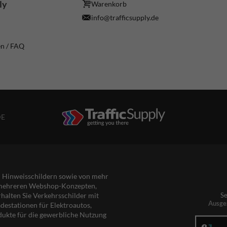
ly
Warenkorb
info@trafficsupply.de
en / FAQ
DE
nd Hinweisschildern sowie von mehr
s mehreren Webshop-Konzepten,
rhalten Sie Verkehrsschilder mit
Se
Ausge
destationen für Elektroautos,
dukte für die gewerbliche Nutzung