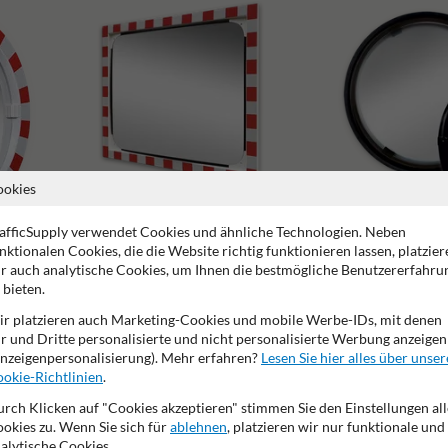
ookies
afficSupply verwendet Cookies und ähnliche Technologien. Neben
nktionalen Cookies, die die Website richtig funktionieren lassen, platzier
r auch analytische Cookies, um Ihnen die bestmögliche Benutzererfahru
Verkehrsspiegel Edelstahl
Verkehrsspiegel 180 Gra
 bieten.
r platzieren auch Marketing-Cookies und mobile Werbe-IDs, mit denen
r und Dritte personalisierte und nicht personalisierte Werbung anzeigen
nzeigenpersonalisierung). Mehr erfahren?
Lesen Sie hier alles über unser
okie-Richtlinien
.
rch Klicken auf "Cookies akzeptieren" stimmen Sie den Einstellungen all
okies zu. Wenn Sie sich für
ablehnen
, platzieren wir nur funktionale und
alytische Cookies.