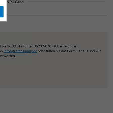
l von 90 Grad
0 bis 16.00 Uhr) unter 06782/8787100 erreichbar.
 an
info@trafficsupply.de
oder füllen Sie das Formular aus und wir
antworten.