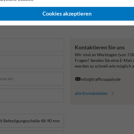
erstellergarantie
Geeignet für den Innenbereich
Blickwinke
Cookies akzeptieren
Kontaktieren Sie uns
Wir sind an Werktagen (von 7.0
Fragen? Senden Sie eine E-Mail
werden so schnell wie möglich 
info@trafficsupply.de
alle Kontaktdaten