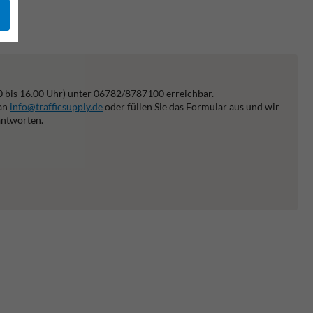
0 bis 16.00 Uhr) unter 06782/8787100 erreichbar.
 an
info@trafficsupply.de
oder füllen Sie das Formular aus und wir
antworten.