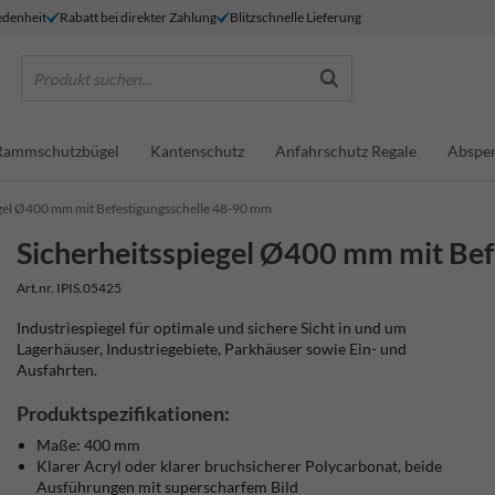
denheit
Rabatt bei direkter Zahlung
Blitzschnelle Lieferung
Produkt suchen...
Rammschutzbügel
Kantenschutz
Anfahrschutz Regale
Absper
egel Ø400 mm mit Befestigungsschelle 48-90 mm
Sicherheitsspiegel Ø400 mm mit Be
Art.nr. IPIS.05425
Industriespiegel für optimale und sichere Sicht in und um
Lagerhäuser, Industriegebiete, Parkhäuser sowie Ein- und
Ausfahrten.
Produktspezifikationen:
Maße: 400 mm
Klarer Acryl oder klarer bruchsicherer Polycarbonat, beide
Ausführungen mit superscharfem Bild