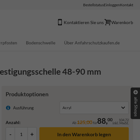
Bestellstatus
Einloggen
Kontakt
Kontaktieren Sie uns
Warenkorb
rpfosten
Bodenschwelle
Über Anfahrschutzkaufen.de
festigungsschelle 48-90 mm
Produktoptionen
alle Shops
Ausführung
88,
00
104,72
125,00
Anzahl:
Ab
für
inkl. MwSt.
-
+
In den Warenkorb legen