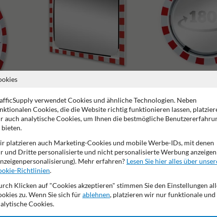
ookies
afficSupply verwendet Cookies und ähnliche Technologien. Neben
nktionalen Cookies, die die Website richtig funktionieren lassen, platzier
Verkehrsspiegel Edelstahl
Verkehrsspiegel 180 Gra
r auch analytische Cookies, um Ihnen die bestmögliche Benutzererfahru
 bieten.
r platzieren auch Marketing-Cookies und mobile Werbe-IDs, mit denen
r und Dritte personalisierte und nicht personalisierte Werbung anzeigen
nzeigenpersonalisierung). Mehr erfahren?
Lesen Sie hier alles über unser
okie-Richtlinien
.
rch Klicken auf "Cookies akzeptieren" stimmen Sie den Einstellungen all
okies zu. Wenn Sie sich für
ablehnen
, platzieren wir nur funktionale und
erstellergarantie
Geeignet für den Innenbereich
Blickwinke
alytische Cookies.