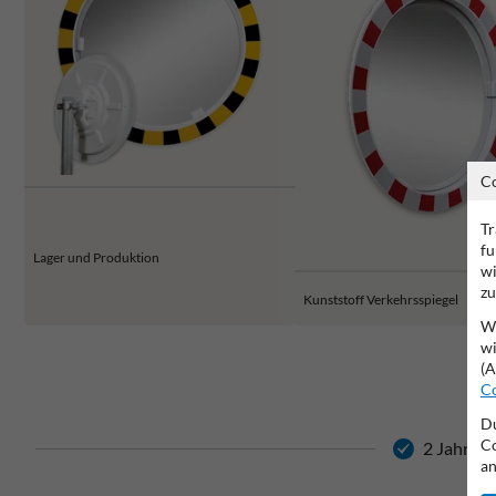
C
Tr
fu
Lager und Produktion
wi
zu
Kunststoff Verkehrsspiegel
Wi
wi
(A
Co
Du
Co
2 Jahre H
an