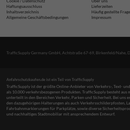
Cookie / Datenschutz
Über uns
Haftungsausschluss
Lieferzeiten
Inhaltsverzeichnis
Häufig gestellte Frag
Allgemeine Geschäftsbedingungen
Impressum
TrafficSupply Germany GmbH,
Achtstraße 67-69
,
Birkenfeld/Nahe, 
Anfahrschutzkaufen.de ist ein Teil von TrafficSupply
TrafficSupply ist der größte Online-Anbieter von Verkehrs-, Text- u
als 10.000 verkehrsbezogenen Produkten. TrafficSupply besteht au
unterteilt in den Bereichen Verkehr, Parken und Sicherheit. Bei uns e
den dazugehörigen Halterungen als auch Verkehrsschilderpfosten, La
Fahrbahnmarkierungen für Parkplätze, sowie diverse Sicherheitspro
und nachhaltiges Stadtmobiliar mit ansprechendem Entwurf.