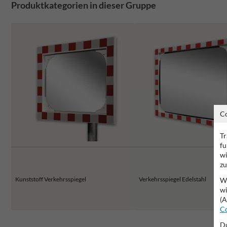
Produktkategorien in dieser Gruppe
C
Tr
fu
wi
zu
Kunststoff Verkehrsspiegel
Verkehrsspiegel Edelstahl
Wi
wi
(A
Co
Du