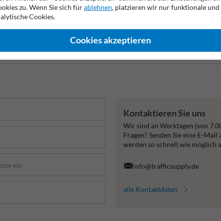
okies zu. Wenn Sie sich für
ablehnen
, platzieren wir nur funktionale und
alytische Cookies.
rstellergarantie
Blickwinkel von 90 Grad
Geeignet für de
Cookies akzeptieren
Kontaktieren Sie uns
Wir sind an Werktagen (von 7.0
Fragen? Senden Sie eine E-Mail
werden so schnell wie möglich 
info@trafficsupply.de
alle Kontaktdaten