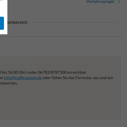
Verkehrsspiegel
n Außenbereich
0 bis 16.00 Uhr) unter 06782/8787100 erreichbar.
 an
info@trafficsupply.de
oder füllen Sie das Formular aus und wir
antworten.