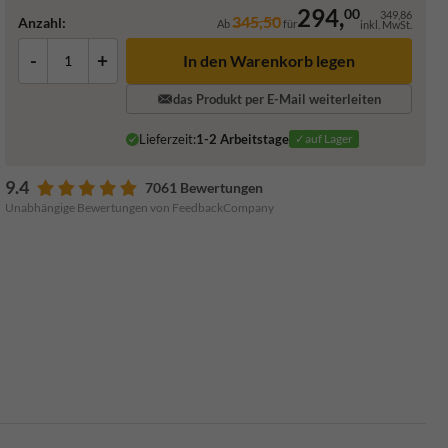
294,
00
349,86
345,50
Anzahl:
Ab
für
inkl. MwSt.
-
+
In den Warenkorb legen
das Produkt per E-Mail weiterleiten
Lieferzeit:
1-2 Arbeitstage
✓auf Lager
9.4
7061 Bewertungen
Unabhängige Bewertungen von FeedbackCompany