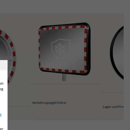
en
ng
Verkehrsspiegel Eisfrei
Lager und Produk
rei
e
er