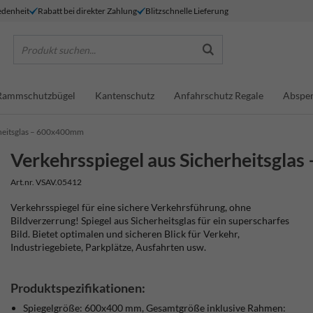
denheit
Rabatt bei direkter Zahlung
Blitzschnelle Lieferung
Produkt suchen...
Rammschutzbügel
Kantenschutz
Anfahrschutz Regale
Absper
rheitsglas – 600x400mm
Verkehrsspiegel aus Sicherheitsgl
Art.nr. VSAV.05412
Verkehrsspiegel für eine sichere Verkehrsführung, ohne
Bildverzerrung!
Spiegel aus Sicherheitsglas für ein superscharfes
Bild. Bietet optimalen und sicheren Blick für Verkehr,
Industriegebiete, Parkplätze, Ausfahrten usw.
Produktspezifikationen:
Spiegelgröße: 600x400 mm, Gesamtgröße inklusive Rahmen: