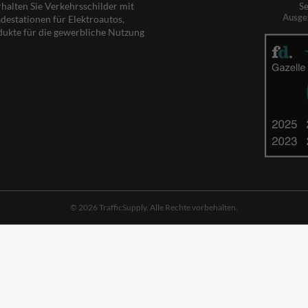
rhalten Sie Verkehrsschilder mit
Se
Ausge
destationen für Elektroautos,
dukte für die gewerbliche Nutzung
© 2026 TrafficSupply. Alle Rechte vorbehalten.