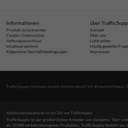
Informationen
über TrafficSupp
Produkt zurücksenden
Kontakt
Cookie / Datenschutz
Über uns
Haftungsausschluss
Lieferzeiten
Inhaltsverzeichnis
Häufig gestellte Frag
Allgemeine Geschäftsbedingungen
Impressum
TrafficSupply Germany GmbH,
Achtstraße 67-69
,
Birkenfeld/Nahe, 
Anfahrschutzkaufen.de ist ein Teil von TrafficSupply
TrafficSupply ist der größte Online-Anbieter von Verkehrs-, Text- u
als 10.000 verkehrsbezogenen Produkten. TrafficSupply besteht au