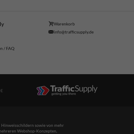
ly
Warenkorb
info@trafficsupply.de
en / FAQ
DE
nd Hinweisschildern sowie von mehr
s mehreren Webshop-Konzepten,