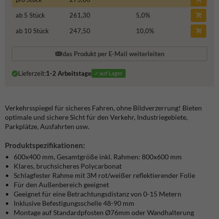
ab 5 Stück
261,30
5,0
%
ab 10 Stück
247,50
10,0
%
das Produkt per E-Mail weiterleiten
Lieferzeit:
1-2 Arbeitstage
✓auf Lager
Verkehrsspiegel für sicheres Fahren, ohne Bildverzerrung! Bieten
optimale und sichere Sicht für den Verkehr, Industriegebiete,
Parkplätze, Ausfahrten usw.
Produktspezifikationen:
600x400 mm, Gesamtgröße inkl. Rahmen: 800x600 mm
Klares, bruchsicheres Polycarbonat
Schlagfester Rahme
mit 3M rot/weißer reflektierender Folie
Für den Außenbereich geeignet
Geeignet für eine Betrachtungsdistanz von 0-15 Metern
Inklusive Befestigungsschelle 48-90 mm
Montage auf Standardpfosten Ø76mm oder Wandhalterung