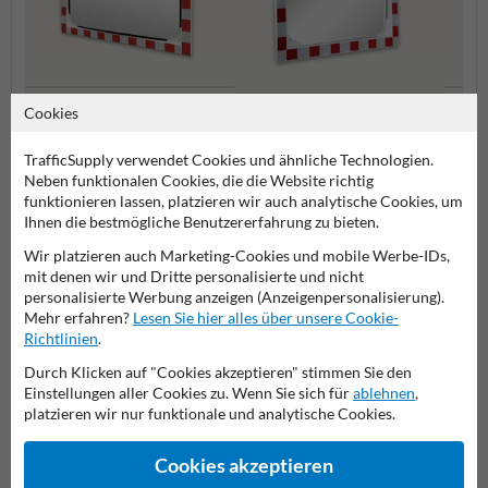
Cookies
Verkehrsspiegel Edelstahl
Verke
Kunststoff Verkehrsspiegel
TrafficSupply verwendet Cookies und ähnliche Technologien.
Neben funktionalen Cookies, die die Website richtig
Verkehrsspiegel
funktionieren lassen, platzieren wir auch analytische Cookies, um
Ihnen die bestmögliche Benutzererfahrung zu bieten.
Wir platzieren auch Marketing-Cookies und mobile Werbe-IDs,
mit denen wir und Dritte personalisierte und nicht
Stellen Sie Ihre Frage an Anfahrschutzkaufen.de
personalisierte Werbung anzeigen (Anzeigenpersonalisierung).
Mehr erfahren?
Lesen Sie hier alles über unsere Cookie-
Name*
Richtlinien
.
Durch Klicken auf "Cookies akzeptieren" stimmen Sie den
Einstellungen aller Cookies zu. Wenn Sie sich für
ablehnen
,
Firmenname
platzieren wir nur funktionale und analytische Cookies.
Cookies akzeptieren