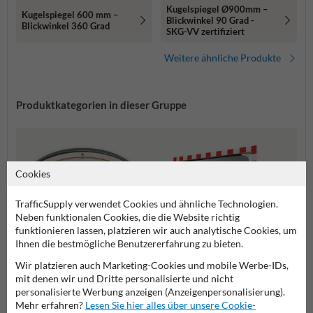
Kugelspiegel Ø900mm –
Kugelspiegel 600 mm –
Blickwinkel 90 Grad -
Blickwinkel 360 Grad
SKG-VV zertifiziert
Weitere ähnliche Produkte
Produktkategorien in dieser Gruppe
Cookies
TrafficSupply verwendet Cookies und ähnliche Technologien.
Neben funktionalen Cookies, die die Website richtig
funktionieren lassen, platzieren wir auch analytische Cookies, um
Ihnen die bestmögliche Benutzererfahrung zu bieten.
Wir platzieren auch Marketing-Cookies und mobile Werbe-IDs,
mit denen wir und Dritte personalisierte und nicht
Panoramaspiegel
Kunststoff Verkehrsspiegel
Verkeh
personalisierte Werbung anzeigen (Anzeigenpersonalisierung).
Mehr erfahren?
Lesen Sie hier alles über unsere Cookie-