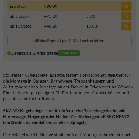
pro Stück
498,00
ab 5 Stück
473,10
5,0
%
ab 10 Stück
448,20
10,0
%
das Produkt per E-Mail weiterleiten
Lieferzeit:
1-2 Arbeitstage
✓auf Lager
Stoßfester Kugelspiegel aus stoßfestem Polycarbonat, geeignet für
die Montage in Garagen, Brandwege, Treppenhäusern und
Aufzugsbereichen. Montage an der Decke, in Ecken oder an Wänden.
Ebenfalls sehr gut geeignet für Einrichtungen, Krankenhäuser und
geschlossene Institutionen.
SKG-VV Kugelspiegel sind für öffentliche Bereiche gedacht, wie
Hinterwege, Eingänge oder Hallen. Zertifiziert gemäß SKG KE572
(stoßfeste und vandalismussichere Spiegel).
Der Spiegel wird inklusive stabilem Stahl-Montagerahmen (nur bei