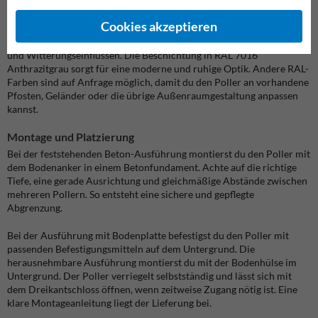
Stadtmobiliar.
Cookies akzeptieren
Der Poller ist feuerverzinkt und pulverbeschichtet. Diese
Oberflächenbehandlung schützt den Stahl vor Feuchtigkeit, Schmutz
und Witterungseinflüssen. Die Beschichtung in RAL 7016
Anthrazitgrau sorgt für eine moderne und ruhige Optik. Andere RAL-
Farben sind auf Anfrage möglich, damit du den Poller an vorhandene
Pfosten, Geländer oder die übrige Außenraumgestaltung anpassen
kannst.
Montage und Platzierung
Bei der feststehenden Beton-Ausführung montierst du den Poller mit
dem Bodenanker in einem Betonfundament. Achte auf die richtige
Tiefe, eine gerade Ausrichtung und gleichmäßige Abstände zwischen
mehreren Pollern. So entsteht eine sichere und gepflegte
Abgrenzung.
Bei der Ausführung mit Bodenplatte befestigst du den Poller mit
passenden Befestigungsmitteln auf dem Untergrund. Die
herausnehmbare Ausführung montierst du mit der Bodenhülse im
Untergrund. Der Poller verriegelt selbstständig und lässt sich mit
dem Dreikantschloss öffnen, wenn zeitweise Zugang nötig ist. Eine
klare Montageanleitung liegt der Lieferung bei.