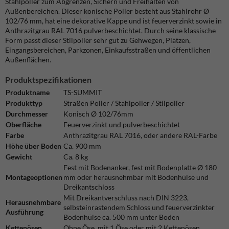
Stahlpoller zum Abgrenzen, Sichern und Freihalten von
Außenbereichen. Dieser konische Poller besteht aus Stahlrohr Ø
102/76 mm, hat eine dekorative Kappe und ist feuerverzinkt sowie in
Anthrazitgrau RAL 7016 pulverbeschichtet. Durch seine klassische
Form passt dieser Stilpoller sehr gut zu Gehwegen, Plätzen,
Eingangsbereichen, Parkzonen, Einkaufsstraßen und öffentlichen
Außenflächen.
Produktspezifikationen
Produktname
TS-SUMMIT
Produkttyp
Straßen Poller / Stahlpoller / Stilpoller
Durchmesser
Konisch Ø 102/76mm
Oberfläche
Feuerverzinkt und pulverbeschichtet
Farbe
Anthrazitgrau RAL 7016,
oder andere RAL-Farbe
Höhe über Boden
Ca. 900 mm
Gewicht
Ca. 8 kg
Fest mit Bodenanker, fest mit Bodenplatte Ø 180
Montageoptionen
mm oder herausnehmbar mit Bodenhülse und
Dreikantschloss
Mit Dreikantverschluss nach DIN 3223,
Herausnehmbare
selbsteinrastendem Schloss und feuerverzinkter
Ausführung
Bodenhülse ca. 500 mm unter Boden
Kettenösen
Ohne Öse, mit 1 Öse oder mit 2 Kettenösen