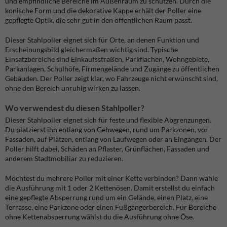
und empfindliche Bereiche im Außenraum zu schützen. Durch die
konische Form und die dekorative Kappe erhält der Poller eine
gepflegte Optik, die sehr gut in den öffentlichen Raum passt.
Dieser Stahlpoller eignet sich für Orte, an denen Funktion und
Erscheinungsbild gleichermaßen wichtig sind. Typische
Einsatzbereiche sind Einkaufsstraßen, Parkflächen, Wohngebiete,
Parkanlagen, Schulhöfe, Firmengelände und Zugänge zu öffentlichen
Gebäuden. Der Poller zeigt klar, wo Fahrzeuge nicht erwünscht sind,
ohne den Bereich unruhig wirken zu lassen.
Wo verwendest du diesen Stahlpoller?
Dieser Stahlpoller eignet sich für feste und flexible Abgrenzungen.
Du platzierst ihn entlang von Gehwegen, rund um Parkzonen, vor
Fassaden, auf Plätzen, entlang von Laufwegen oder an Eingängen. Der
Poller hilft dabei, Schäden an Pflaster, Grünflächen, Fassaden und
anderem Stadtmobiliar zu reduzieren.
Möchtest du mehrere Poller mit einer Kette verbinden? Dann wähle
die Ausführung mit 1 oder 2 Kettenösen. Damit erstellst du einfach
eine gepflegte Absperrung rund um ein Gelände, einen Platz, eine
Terrasse, eine Parkzone oder einen Fußgängerbereich. Für Bereiche
ohne Kettenabsperrung wählst du die Ausführung ohne Öse.