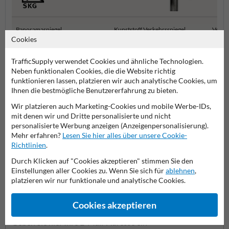
Panoramaspiegel
Kunststoff Verkehrsspiegel
Verkeh
Cookies
TrafficSupply verwendet Cookies und ähnliche Technologien.
Verkehrsspiegel
Neben funktionalen Cookies, die die Website richtig
funktionieren lassen, platzieren wir auch analytische Cookies, um
Ihnen die bestmögliche Benutzererfahrung zu bieten.
Wir platzieren auch Marketing-Cookies und mobile Werbe-IDs,
Stellen Sie Ihre Frage an Anfahrschutzkaufen.de
mit denen wir und Dritte personalisierte und nicht
Name*
personalisierte Werbung anzeigen (Anzeigenpersonalisierung).
Mehr erfahren?
Lesen Sie hier alles über unsere Cookie-
Richtlinien
.
Durch Klicken auf "Cookies akzeptieren" stimmen Sie den
Firmenname
Einstellungen aller Cookies zu. Wenn Sie sich für
ablehnen
,
platzieren wir nur funktionale und analytische Cookies.
Cookies akzeptieren
E-Mail-Adresse*