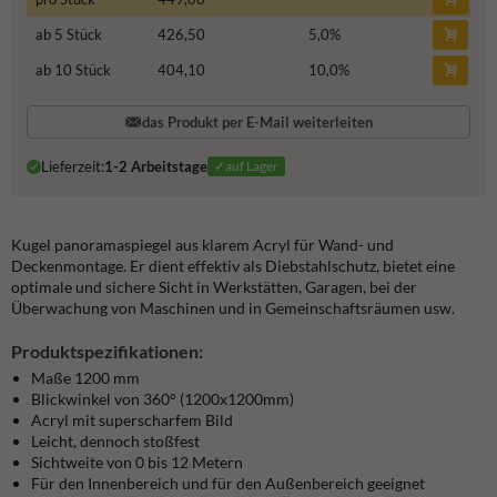
ab 5 Stück
426,50
5,0
%
ab 10 Stück
404,10
10,0
%
das Produkt per E-Mail weiterleiten
Lieferzeit:
1-2 Arbeitstage
✓auf Lager
Kugel panoramaspiegel aus klarem Acryl für Wand- und
Deckenmontage. Er dient effektiv als Diebstahlschutz, bietet eine
optimale und sichere Sicht in Werkstätten, Garagen, bei der
Überwachung von Maschinen und in Gemeinschaftsräumen usw.
Produktspezifikationen:
Maße 1200 mm
Blickwinkel von 360° (1200x1200mm)
Acryl mit superscharfem Bild
Leicht, dennoch stoßfest
Sichtweite von 0 bis 12 Metern
Für den Innenbereich und für den Außenbereich geeignet