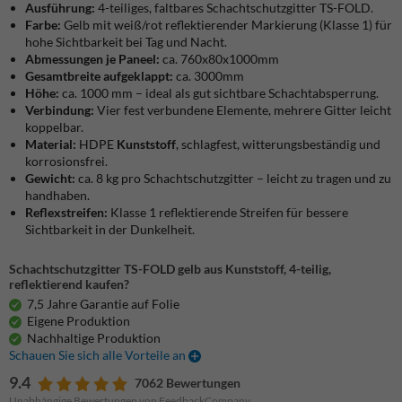
Ausführung:
4-teiliges, faltbares Schachtschutzgitter TS-FOLD.
Farbe:
Gelb mit weiß/rot reflektierender Markierung (Klasse 1) für
hohe Sichtbarkeit bei Tag und Nacht.
Abmessungen je Paneel:
ca. 760x80x1000mm
Gesamtbreite aufgeklappt:
ca. 3000mm
Höhe:
ca. 1000 mm – ideal als gut sichtbare Schachtabsperrung.
Verbindung:
Vier fest verbundene Elemente, mehrere Gitter leicht
koppelbar.
Material:
HDPE
Kunststoff
, schlagfest, witterungsbeständig und
korrosionsfrei.
Gewicht:
ca. 8 kg pro Schachtschutzgitter – leicht zu tragen und zu
handhaben.
Reflexstreifen:
Klasse 1 reflektierende Streifen für bessere
Sichtbarkeit in der Dunkelheit.
Schachtschutzgitter TS-FOLD gelb aus Kunststoff, 4-teilig,
reflektierend kaufen?
7,5 Jahre Garantie auf Folie
Eigene Produktion
Nachhaltige Produktion
Schauen Sie sich alle Vorteile an
9.4
7062 Bewertungen
Unabhängige Bewertungen von FeedbackCompany