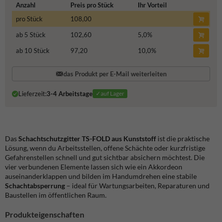
Anzahl
Preis pro Stück
Ihr Vorteil
pro Stück
108,00
ab 5 Stück
102,60
5,0
%
ab 10 Stück
97,20
10,0
%
das Produkt per E-Mail weiterleiten
Lieferzeit:
3-4 Arbeitstage
✓auf Lager
Das
Schachtschutzgitter TS-FOLD aus Kunststoff
ist die praktische
Lösung, wenn du Arbeitsstellen, offene Schächte oder kurzfristige
Gefahrenstellen schnell und gut sichtbar absichern möchtest. Die
vier verbundenen Elemente lassen sich wie ein Akkordeon
auseinanderklappen und bilden im Handumdrehen eine stabile
Schachtabsperrung
– ideal für Wartungsarbeiten, Reparaturen und
Baustellen im öffentlichen Raum.
Produkteigenschaften