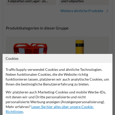
und Fußplatten
Fußplatten und Lager- und
Transportpalette
Weitere ähnliche Produkte
Produktkategorien in dieser Gruppe
Cookies
TrafficSupply verwendet Cookies und ähnliche Technologien.
Neben funktionalen Cookies, die die Website richtig
funktionieren lassen, platzieren wir auch analytische Cookies, um
Ihnen die bestmögliche Benutzererfahrung zu bieten.
Wir platzieren auch Marketing-Cookies und mobile Werbe-IDs,
Absperrschrankengitter
Rammschutzpoller
Ramms
mit denen wir und Dritte personalisierte und nicht
personalisierte Werbung anzeigen (Anzeigenpersonalisierung).
Mehr erfahren?
Lesen Sie hier alles über unsere Cookie-
Rammschutz
Richtlinien
.