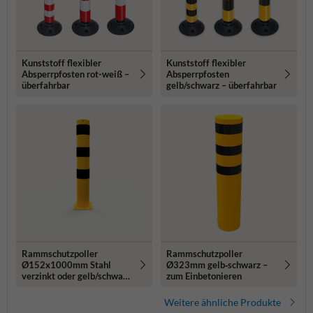
Kunststoff flexibler
Kunststoff flexibler
Absperrpfosten rot-weiß –
Absperrpfosten
überfahrbar
gelb/schwarz – überfahrbar
Rammschutzpoller
Rammschutzpoller
Ø152x1000mm Stahl
Ø323mm gelb‑schwarz –
verzinkt oder gelb/schwarz
zum Einbetonieren
- mit Bodenplatte
Weitere ähnliche Produkte