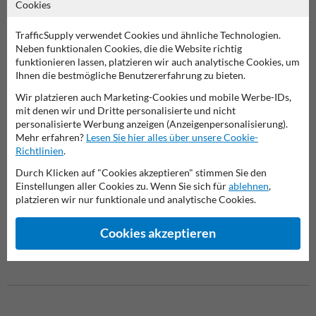
Cookies
Fester Anfahrschutz dank Rammschutzpoller mit
Bodenanker
TrafficSupply verwendet Cookies und ähnliche Technologien.
Dieser Rammschutzpoller Ø89mm mit festem Bodenanker eignet
Neben funktionalen Cookies, die die Website richtig
sich besonders für Bereiche, in denen eine dauerhafte Verankerung
funktionieren lassen, platzieren wir auch analytische Cookies, um
notwendig ist – wie an Einfahrten, Laderampen oder Zufahrtswegen.
Ihnen die bestmögliche Benutzererfahrung zu bieten.
Durch die tiefgehende Verankerung im Untergrund bietet er
Wir platzieren auch Marketing-Cookies und mobile Werbe-IDs,
besonders hohe Stabilität bei häufiger oder starker Belastung durch
mit denen wir und Dritte personalisierte und nicht
Fahrzeuge. Die gelb/schwarze Warnmarkierung macht den Poller
personalisierte Werbung anzeigen (Anzeigenpersonalisierung).
zudem gut sichtbar und reduziert die Kollisionsgefahr.
Mehr erfahren?
Lesen Sie hier alles über unsere Cookie-
Richtlinien
.
Entdecken Sie unser umfangreiches Sortiment an
Rammschutzpollern
und finden Sie die passende Lösung für Ihre
Durch Klicken auf "Cookies akzeptieren" stimmen Sie den
Anforderungen.
Einstellungen aller Cookies zu. Wenn Sie sich für
ablehnen
,
platzieren wir nur funktionale und analytische Cookies.
Besuchen Sie auch die
Startseite von Anfahrschutzkaufen.de
, um
weitere Produkte und Informationen zu erhalten.
Cookies akzeptieren