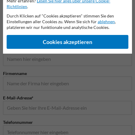
Mehr erfahren?
Lesen Sie hier alles über unsere Cookie-
Richtlinien
.
Absperrpfosten
Durch Klicken auf "Cookies akzeptieren" stimmen Sie den
Einstellungen aller Cookies zu. Wenn Sie sich für
ablehnen
,
platzieren wir nur funktionale und analytische Cookies.
Stellen Sie Ihre Frage an Anfahrschutzkaufen.de
Cookies akzeptieren
Name*
Firmenname
E-Mail-Adresse*
Telefonnummer