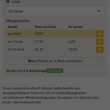
Länge
Mengenpreise
Anzahl
Preis pro Stück
Ihr Vorteil
pro Stück
29,00
ab 5 Stück
27,50
5,2
%
ab 10 Stück
26,10
10,0
%
das Produkt per E-Mail weiterleiten
Lieferzeit:
3-4 Arbeitstage
✓auf Lager
Diese robuste Kunststoff-Absperrkette besteht aus
strapazierfähigem Material und ist beständig gegenüber
verschiedenen Wetterbedingungen. Sie eignet sich ideal für den
Innen- und Außeneinsatz.