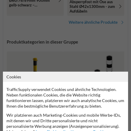
Ø60/76/89mm 900mm
Absperrpfost mit Öse aus
gelb-schwarz –
Stahl Ø42x1300mm - zum
Bodenmontage
Aufdübeln
Weitere ähnliche Produkte
Produktkategorien in dieser Gruppe
Cookies
TrafficSupply verwendet Cookies und ähnliche Technologien.
Neben funktionalen Cookies, die die Website richtig
funktionieren lassen, platzieren wir auch analytische Cookies, um
Ihnen die bestmögliche Benutzererfahrung zu bieten.
Wir platzieren auch Marketing-Cookies und mobile Werbe-IDs,
mit denen wir und Dritte personalisierte und nicht
Absperrpfosten mit Kette
Versen
Flexible Poller
personalisierte Werbung anzeigen (Anzeigenpersonalisierung).