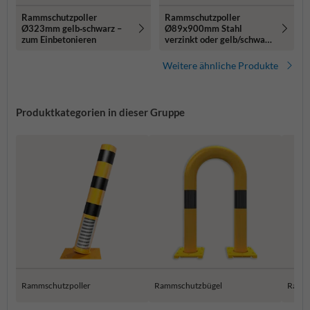
Rammschutzpoller
Rammschutzpoller
Ø323mm gelb‑schwarz –
Ø89x900mm Stahl
zum Einbetonieren
verzinkt oder gelb/schwarz
- zum Aufdübeln
Weitere ähnliche Produkte
Produktkategorien in dieser Gruppe
Rammschutzpoller
Rammschutzbügel
Ramm