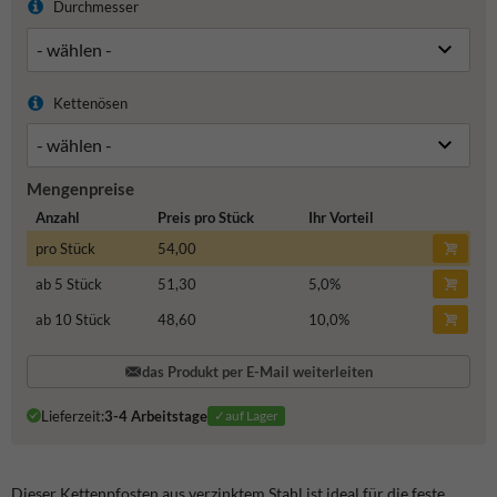
Durchmesser
Kettenösen
Mengenpreise
Anzahl
Preis pro Stück
Ihr Vorteil
pro Stück
54,00
ab 5 Stück
51,30
5,0
%
ab 10 Stück
48,60
10,0
%
das Produkt per E-Mail weiterleiten
Lieferzeit:
3-4 Arbeitstage
✓auf Lager
Dieser Kettenpfosten aus verzinktem Stahl ist ideal für die feste