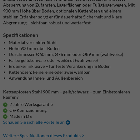
Absperrung von Zufahrten, Lagerflächen oder Fußgängerwegen. Mit
900 mm Höhe über Boden, optionalen Kettenösen und einem
stabilen Erdanker sorgt er für dauerhafte Sicherheit und klare
Abgrenzung – sichtbar, robust und wetterfest.
Spezifikationen
Material verzinkter Stahl
Höhe 900 mm über Boden
Durchmesser Ø60 mm, Ø76 mm oder Ø89 mm (wahlweise)
Farbe gelb/schwarz oder weiß/rot (wahlweise)
Erdanker inklusive – für feste Verankerung im Boden
Kettenösen: keine, eine oder zwei wählbar
Anwendung Innen- und Außenbereich
Kettenpfosten Stahl 900 mm – gelb/schwarz – zum Einbetonieren
kaufen?
2 Jahre Werksgarantie
CE-Kennzeichnung
Made in DE
Schauen Sie sich alle Vorteile an
Weitere Spezifikationen dieses Produkts