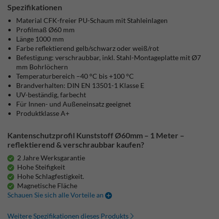
Spezifikationen
Material CFK-freier PU-Schaum mit Stahleinlagen
Profilmaß Ø60 mm
Länge 1000 mm
Farbe reflektierend gelb/schwarz oder weiß/rot
Befestigung: verschraubbar, inkl. Stahl-Montageplatte mit Ø7
mm Bohrlöchern
Temperaturbereich –40 °C bis +100 °C
Brandverhalten: DIN EN 13501-1 Klasse E
UV-beständig, farbecht
Für Innen- und Außeneinsatz geeignet
Produktklasse A+
Kantenschutzprofil Kunststoff Ø60mm – 1 Meter –
reflektierend & verschraubbar kaufen?
2 Jahre Werksgarantie
Hohe Steifigkeit
Hohe Schlagfestigkeit.
Magnetische Fläche
Schauen Sie sich alle Vorteile an
Weitere Spezifikationen dieses Produkts