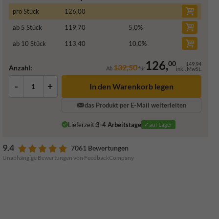
pro Stück
126,00
ab 5 Stück
119,70
5,0
%
ab 10 Stück
113,40
10,0
%
126,
00
149,94
132,50
Anzahl:
Ab
für
inkl. MwSt.
-
+
In den Warenkorb legen
das Produkt per E-Mail weiterleiten
Lieferzeit:
3-4 Arbeitstage
✓auf Lager
9.4
7061 Bewertungen
Unabhängige Bewertungen von FeedbackCompany