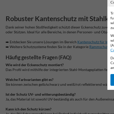
C
Tr
Robuster K
antenschutz
mit Stahlker
fu
wi
Dank seiner hohen Stoßfestigkeit schützt dieser Eckenschutz zuver
zu
oder Stützen. Ideal für alle Bereiche, in denen Personen- und Objektsch
Wi
wi
➡️ Entdecken Sie unsere Lösungen im Bereich
Kantenschutz für Indus
(A
➡️ Weitere Schutzsysteme finden Sie in der Kategorie
Rammschutz für
Co
Häufig gestellte Fragen (FAQ)
Du
Co
Wie wird der Eckenschutz montiert?
an
Das Profil wird mithilfe der integrierten Stahl-Montageplatten fest v
Welche Farbvarianten gibt es?
Sie können zwischen gelb/schwarz und weiß/rot reflektierend wählen
Ist der Schutz UV- und witterungsbeständig?
Ja, das Material ist sowohl UV-beständig als auch für den Außeneinsa
Kann ich den Schutz kürzen?
Ja, das PU-Schaumprofil kann bei Bedarf individuell zugeschnitten w