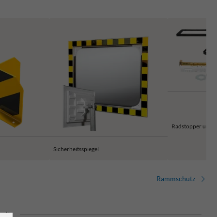
Radstopper und P
Sicherheitsspiegel
Rammschutz
eit.