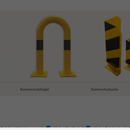
Rammschutzbügel
Rammschutzecke
2 Jahre Werksgarantie
Hohe Steifigkeit
Hohe Schlagfestigk