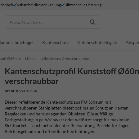
denheit
Rabatt bei direkter Zahlung
Blitzschnelle Lieferung
Produkt suchen...
Rammschutzbügel
Kantenschutz
Anfahrschutz Regale
Absper
stoff Ø60mm – 1 Meter – reflektierend & verschraubbar
Kantenschutzprofil Kunststoff Ø60m
verschraubbar
Art.nr. ABSB.13634
Dieser reflektierende
Kantenschutz
aus PU-Schaum mit
verschraubbaren Stahlplatten bietet optimalen Schutz an Kanten,
Regalecken und herausragenden Objekten. Die auffällige
Farbgestaltung in gelb/schwarz oder weiß/rot sorgt für maximale
Sichtbarkeit – auch bei schlechter Beleuchtung. Perfekt für Lager,
Betriebsgelände und öffentliche Einrichtungen.