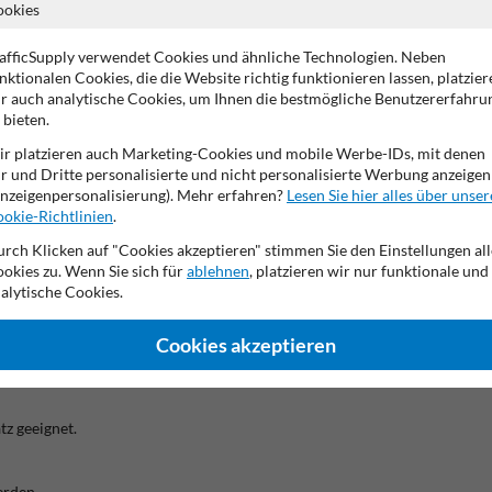
ookies
afficSupply verwendet Cookies und ähnliche Technologien. Neben
n – sichtbar & stoßfest
nktionalen Cookies, die die Website richtig funktionieren lassen, platzier
r auch analytische Cookies, um Ihnen die bestmögliche Benutzererfahru
lässig vor Verletzungen und Schäden durch Anstoßen. Die einfache Schr
 bieten.
utz essenziell ist.
r platzieren auch Marketing-Cookies und mobile Werbe-IDs, mit denen
r und Dritte personalisierte und nicht personalisierte Werbung anzeigen
trie & Lager
– ideal für sensible Kanten und Schutzbereiche.
nzeigenpersonalisierung). Mehr erfahren?
Lesen Sie hier alles über unser
 Lager und Betrieb
– Sicherheit mit System.
okie-Richtlinien
.
rch Klicken auf "Cookies akzeptieren" stimmen Sie den Einstellungen all
okies zu. Wenn Sie sich für
ablehnen
, platzieren wir nur funktionale und
alytische Cookies.
erschraubt – ideal für dauerhafte Sicherheit.
Cookies akzeptieren
 – beide bieten eine starke Warnwirkung.
tz geeignet.
erden.