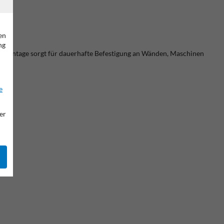
en
ng
aubmontage sorgt für dauerhafte Befestigung an Wänden, Maschinen
e
er