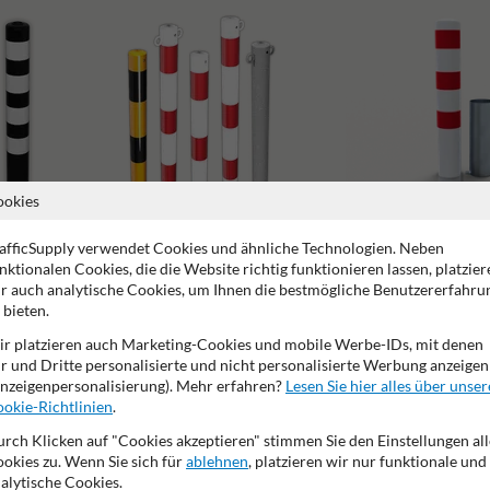
ookies
afficSupply verwendet Cookies und ähnliche Technologien. Neben
nktionalen Cookies, die die Website richtig funktionieren lassen, platzier
r auch analytische Cookies, um Ihnen die bestmögliche Benutzererfahru
 bieten.
Herausnehmbare Absper
Absperrpfosten mit Kette
r platzieren auch Marketing-Cookies und mobile Werbe-IDs, mit denen
r und Dritte personalisierte und nicht personalisierte Werbung anzeigen
nzeigenpersonalisierung). Mehr erfahren?
Lesen Sie hier alles über unser
okie-Richtlinien
.
rch Klicken auf "Cookies akzeptieren" stimmen Sie den Einstellungen all
okies zu. Wenn Sie sich für
ablehnen
, platzieren wir nur funktionale und
alytische Cookies.
2 Jahre Werksgarantie
Made in EU
Langlebig und wetterf