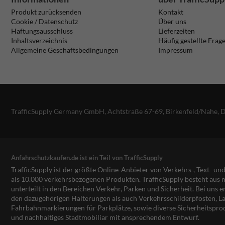
Produkt zurücksenden
Kontakt
Cookie / Datenschutz
Über uns
Haftungsausschluss
Lieferzeiten
Inhaltsverzeichnis
Häufig gestellte Frag
Allgemeine Geschäftsbedingungen
Impressum
TrafficSupply Germany GmbH,
Achtstraße 67-69
,
Birkenfeld/Nahe, 
Anfahrschutzkaufen.de ist ein Teil von TrafficSupply
TrafficSupply ist der größte Online-Anbieter von Verkehrs-, Text- u
als 10.000 verkehrsbezogenen Produkten. TrafficSupply besteht au
unterteilt in den Bereichen Verkehr, Parken und Sicherheit. Bei uns e
den dazugehörigen Halterungen als auch Verkehrsschilderpfosten, La
Fahrbahnmarkierungen für Parkplätze, sowie diverse Sicherheitspro
und nachhaltiges Stadtmobiliar mit ansprechendem Entwurf.