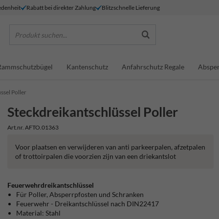
denheit
Rabatt bei direkter Zahlung
Blitzschnelle Lieferung
Produkt suchen...
Rammschutzbügel
Kantenschutz
Anfahrschutz Regale
Absper
ssel Poller
Steckdreikantschlüssel Poller
Art.nr. AFTO.01363
Voor plaatsen en verwijderen van anti parkeerpalen, afzetpalen
of trottoirpalen die voorzien zijn van een driekantslot
Feuerwehrdreikantschlüssel
Für Poller, Absperrpfosten und Schranken
Feuerwehr - Dreikantschlüssel nach DIN22417
Material: Stahl