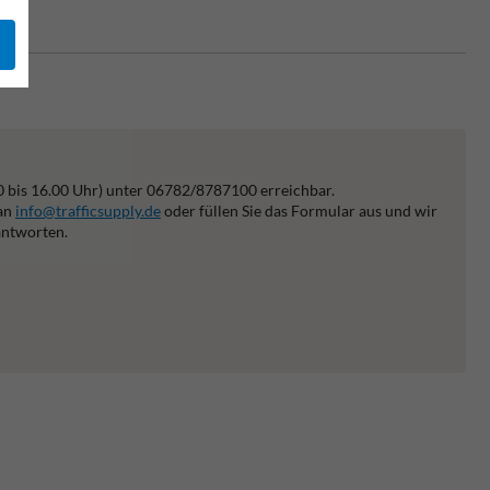
0 bis 16.00 Uhr) unter 06782/8787100 erreichbar.
 an
info@trafficsupply.de
oder füllen Sie das Formular aus und wir
antworten.