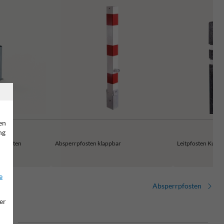
en
ng
rpfosten
Absperrpfosten klappbar
Leitpfosten Kunst
e
Absperrpfosten
er
est