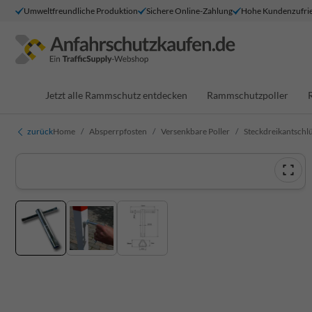
Umweltfreundliche Produktion
Sichere Online-Zahlung
Hohe Kundenzufrie
Jetzt alle Rammschutz entdecken
Rammschutzpoller
zurück
Home
Absperrpfosten
Versenkbare Poller
Steckdreikantschlü