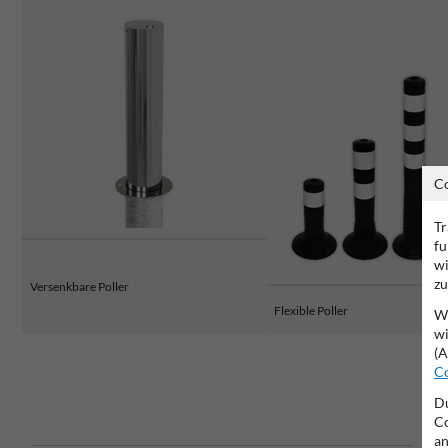
C
Tr
fu
wi
zu
Versenkbare Poller
Flexible Poller
Wi
wi
(A
Co
Du
Co
an