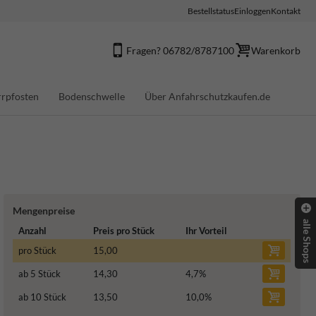
Bestellstatus
Einloggen
Kontakt
Fragen? 06782/8787100
Warenkorb
rpfosten
Bodenschwelle
Über Anfahrschutzkaufen.de
Mengenpreise
alle Shops
Anzahl
Preis pro Stück
Ihr Vorteil
pro Stück
15,00
ab 5 Stück
14,30
4,7
%
ab 10 Stück
13,50
10,0
%