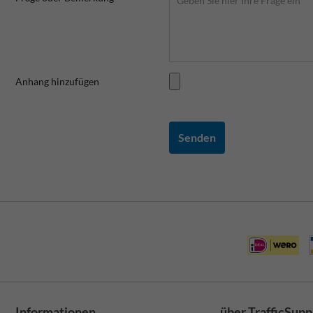
Anhang hinzufügen
Senden
Informationen
über TrafficSupp