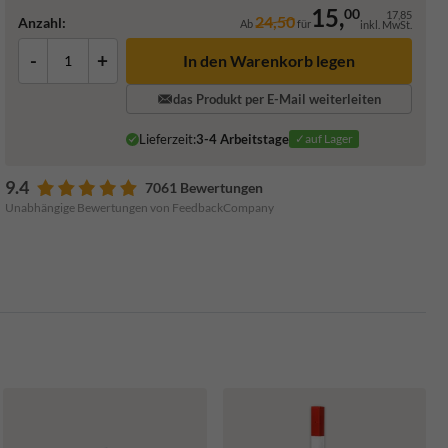
15,
00
17,85
24,50
Anzahl:
Ab
für
inkl. MwSt.
-
+
In den Warenkorb legen
das Produkt per E-Mail weiterleiten
Lieferzeit:
3-4 Arbeitstage
✓auf Lager
9.4
7061 Bewertungen
Unabhängige Bewertungen von FeedbackCompany