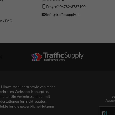
Fragen? 06782/8787100
info@trafficsupply.de
en / FAQ
DE
nd Hinweisschildern sowie von mehr
s mehreren Webshop-Konzepten,
rhalten Sie Verkehrsschilder mit
Se
Ausge
destationen für Elektroautos,
dukte für die gewerbliche Nutzung