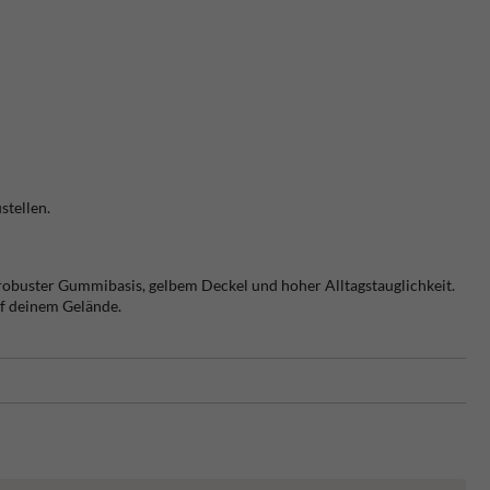
stellen.
 robuster Gummibasis, gelbem Deckel und hoher Alltagstauglichkeit.
uf deinem Gelände.