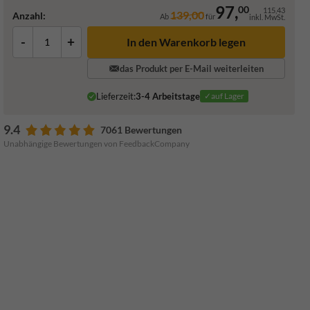
97,
00
115,43
139,00
Anzahl:
Ab
für
inkl. MwSt.
-
+
In den Warenkorb legen
das Produkt per E-Mail weiterleiten
Lieferzeit:
3-4 Arbeitstage
✓auf Lager
9.4
7061 Bewertungen
Unabhängige Bewertungen von FeedbackCompany