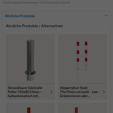
Unabhängige Bewertungen von FeedbackCompany
Ähnliche Produkte
Ähnliche Produkte / Alternativen
Versenkbarer Edelstahl-
Absperrpfost Stahl
Poller 750xØ154mm –
70x70mm rot/weiß - zum
halbautomatisch mit
Einbetonieren oder
Dreikantschloss
Aufdübeln