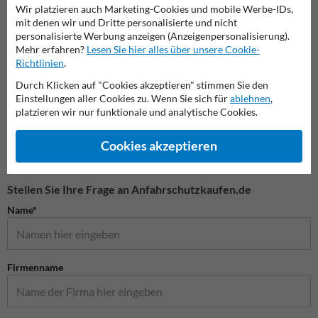
Wir platzieren auch Marketing-Cookies und mobile Werbe-IDs,
mit denen wir und Dritte personalisierte und nicht
personalisierte Werbung anzeigen (Anzeigenpersonalisierung).
Mehr erfahren?
Lesen Sie hier alles über unsere Cookie-
Flexible Poller
Richtlinien
.
Versenkbare Poller
Absper
Durch Klicken auf "Cookies akzeptieren" stimmen Sie den
Einstellungen aller Cookies zu. Wenn Sie sich für
ablehnen
,
platzieren wir nur funktionale und analytische Cookies.
Absperrpfosten
Cookies akzeptieren
Stellen Sie Ihre Frage an Anfahrschutzkaufen.de
Name*
Firmenname