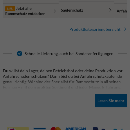
Jetzt alle
NEU
Säulenschutz
Anfahrs
Rammschutz entdecken
Produktkategorienübersicht
Schnelle Lieferung, auch bei Sonderanfertigungen
Du willst dein Lager, deinen Betriebshof oder deine Produktion vor
Anfahrschäden schützen? Dann bist du bei Anfahrschutzkaufen.de
genau richtig. Wir sind der Spezialist für Rammschutz in all seinen
Formen – mit dem größten Sortiment und jeder Menge Erfahrung.
Egal ob du direkt online bestellst oder lieber erst ein Angebot
einholst: Bei uns bekommst du Qualität, schnelle Lieferung und echte
Lesen Sie mehr
Fachkompetenz. Und das alles als Teil von TrafficSupply.
In unserem Shop findest du alles, was du brauchst, um
Arbeitsbereiche sicherer zu machen. Unsere robusten
Rammschutzpoller
sorgen dafür, dass Fahrzeuge dort stoppen, wo sie
sollen. Die
Rammschutzbügel
bieten Schutz bei flexiblen